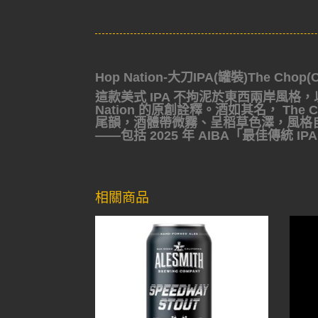
Hop Nation-大刀IPA(罐裝)The Chop(C
這款美式 IPA 不拘泥於東西兩岸風格，
Nation 的原創詮釋。酒如其名， T
尾韻，酒體帶微霧、呈稻草色澤，風格自
——包括 2025 年 AIBA「最佳傳統 
相關商品