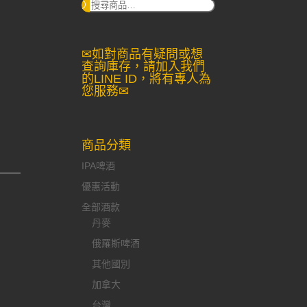
搜
尋：
✉如對商品有疑問或想
查詢庫存，請加入我們
的LINE ID，將有專人為
您服務✉
商品分類
IPA啤酒
優惠活動
全部酒款
丹麥
俄羅斯啤酒
其他國別
加拿大
台灣