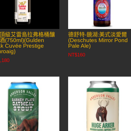
頂級艾雷島拉弗格桶釀
德舒特-鏡湖:美式淡愛爾
(750ml)(Gulden
(Deschutes Mirror Pond
k Cuvée Prestige
Pale Ale)
roaig)
NT$
160
,180