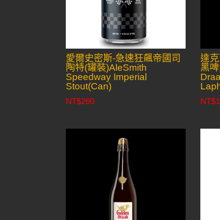
愛爾史密斯-急速狂飆帝國司
達克
陶特(罐裝)AleSmith
黑啤酒
Speedway Imperial
Draa
Stout(Can)
Laph
NT$
260
NT$
1