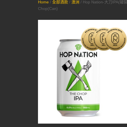
Home
/
全部酒款
/
澳洲
/ Hop Nation-大刀IPA(罐
Chop(Can)