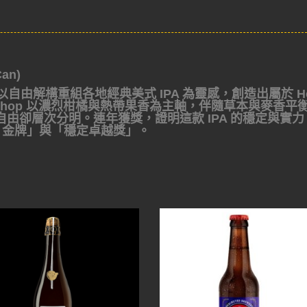
an)
以自由解構重組各地經典美式 IPA 為靈感，創造出屬於 H
he Chop 以濃烈柑橘與熱帶果香為主軸，伴隨草本與麥香平
由卻層次分明。連年獲獎，證明這款 IPA 的穩定與實力
IPA 金牌」與「穩定卓越獎」。