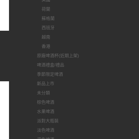
荷蘭
蘇格蘭
西班牙
越南
香港
原廠啤酒杯(近期上架)
啤酒禮盒/禮品
季節限定啤酒
新品上市
未分類
棕色啤酒
水果啤酒
派對大瓶裝
淡色啤酒