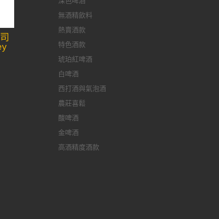
深色啤酒
無酒精飲料
熱賣酒款
國司
特色酒款
ey
琥珀紅啤酒
白啤酒
西打酒與氣泡酒
農莊喜鬆
酸啤酒
金啤酒
高酒精度酒款