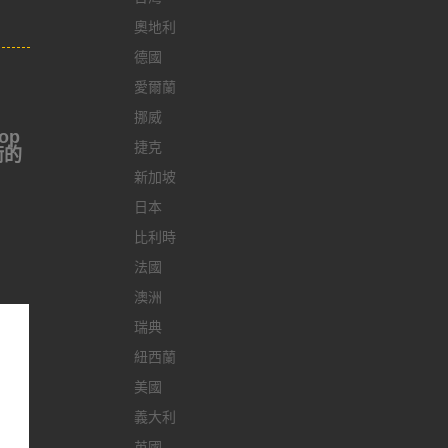
奧地利
德國
愛爾蘭
挪威
op
捷克
衡的
新加坡
日本
比利時
法國
澳洲
瑞典
紐西蘭
美國
義大利
英國