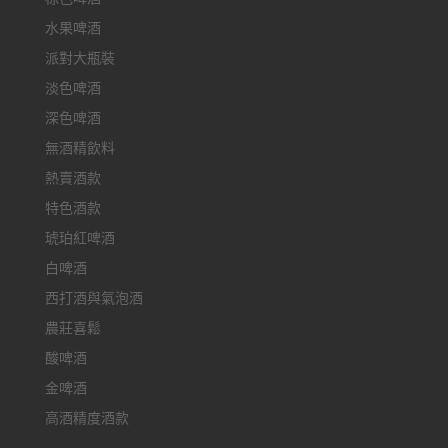
水果啤酒
派對大瓶裝
淡色啤酒
深色啤酒
無酒精飲料
熱賣酒款
特色酒款
琥珀紅啤酒
白啤酒
西打酒與氣泡酒
農莊喜鬆
酸啤酒
金啤酒
高酒精度酒款