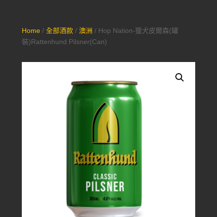
Home
/
全部酒款
/
澳洲
/ Hop Nation-獵犬皮爾森(罐
裝)Rattenhund Pilsner(Can)