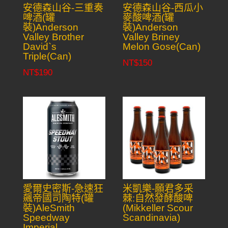
安德森山谷-三重奏
安德森山谷-西瓜小
啤酒(罐
麥酸啤酒(罐
裝)Anderson
裝)Anderson
Valley Brother
Valley Briney
David`s
Melon Gose(Can)
Triple(Can)
NT$
150
NT$
190
愛爾史密斯-急速狂
米凱樂-願君多采
飆帝國司陶特(罐
棘:自然發酵酸啤
裝)AleSmith
(Mikkeller Scour
Speedway
Scandinavia)
Imperial