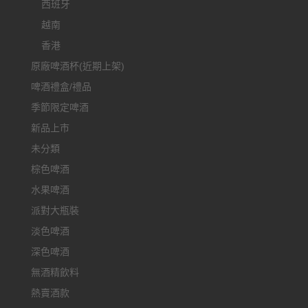
西班牙
越南
香港
原廠啤酒杯(近期上架)
啤酒禮盒/禮品
季節限定啤酒
新品上市
未分類
棕色啤酒
水果啤酒
派對大瓶裝
淡色啤酒
深色啤酒
無酒精飲料
熱賣酒款