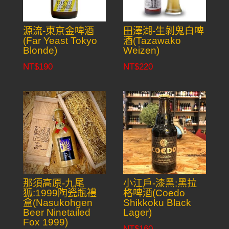
源流-東京金啤酒
田澤湖-生剝鬼白啤
(Far Yeast Tokyo
酒(Tazawako
Blonde)
Weizen)
NT$
190
NT$
220
那須高原-九尾
小江戶-漆黑:黑拉
狐:1999陶瓷瓶禮
格啤酒(Coedo
盒(Nasukohgen
Shikkoku Black
Beer Ninetailed
Lager)
Fox 1999)
NT$
160