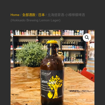
Home
/
全部酒款
/
日本
/ 北海道麥酒-小樽檸檬啤酒
(Hokkaido Brewing Lemon Lager)