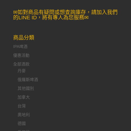
尋：
✉如對商品有疑問或想查詢庫存，請加入我們
的LINE ID，將有專人為您服務✉
商品分類
IPA啤酒
優惠活動
全部酒款
丹麥
俄羅斯啤酒
其他國別
加拿大
台灣
奧地利
德國