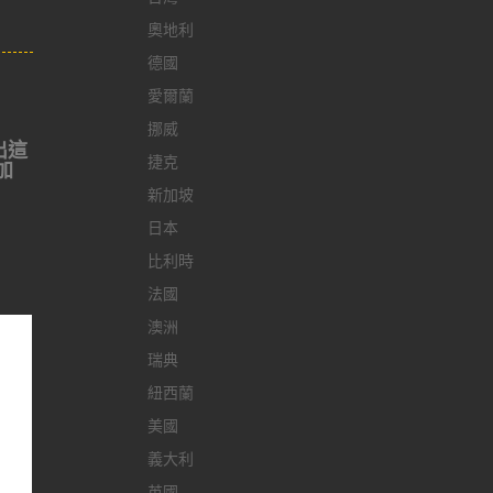
奧地利
德國
愛爾蘭
挪威
出這
捷克
加
新加坡
日本
比利時
法國
澳洲
瑞典
紐西蘭
美國
義大利
英國