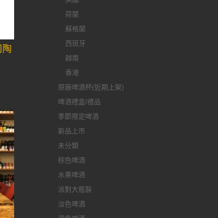
荷蘭
蘇格蘭
西班牙
司陶
越南
香港
原廠啤酒杯(近期上架)
啤酒禮盒/禮品
季節限定啤酒
新品上市
未分類
棕色啤酒
水果啤酒
派對大瓶裝
淡色啤酒