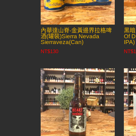
內華達山脊-金黃邊界拉格啤
黑暗
酒(罐裝)Sierra Nevada
Of D
Sierraveza(Can)
IPA)
NT$
130
NT$
1