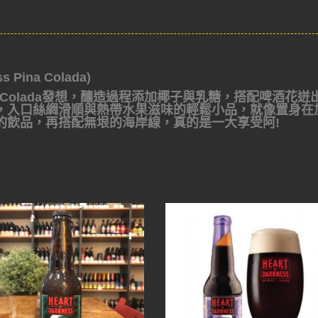
Pina Colada)
 Colada發想，釀造過程添加椰子與乳糖，搭配啤酒花迸
，入口絲綢滑順與熱帶水果滋味的輕鬆小品，就像置身在
的飲品，再搭配無垠的海岸線，真的是一大享受阿!