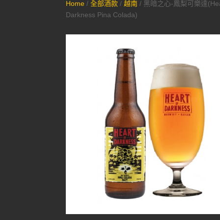
Home
/
全部酒款
/
越南
/ 黑暗之心-鳳梨可樂達(Hear
Darkness Pina Colada)