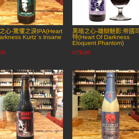
之心-驚懼之淚IPA(Heart
黑暗之心-雄辯魅影:帝國
arkness Kurtz`s Insane
特(Heart Of Darkness
Eloquent Phantom)
30
NT$
160