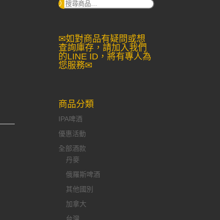
搜
尋：
✉如對商品有疑問或想
查詢庫存，請加入我們
的LINE ID，將有專人為
您服務✉
商品分類
IPA啤酒
優惠活動
全部酒款
丹麥
俄羅斯啤酒
其他國別
加拿大
台灣