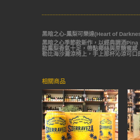
黑暗之心-鳳梨可樂達(Heart of Darkness 
黑暗之心季節款新作，以經典調酒Pina
款鳳梨香氣十足，帶點椰絲與蔗糖蜜感
勒比海沙灘涼椅上，手上那杯沁涼可口
相關商品