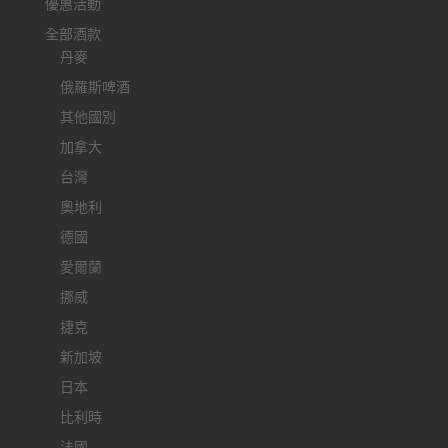
優惠活動
全部酒款
丹麥
俄羅斯啤酒
其他國別
加拿大
台灣
奧地利
德國
愛爾蘭
挪威
捷克
新加坡
日本
比利時
法國