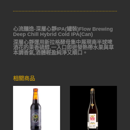
心流釀造-深層心靜IPA(罐裝)Flow Brewing
Deep Chill Hybrid Cold IPA(Can)
深層心靜運用新拉格酵母集中展現南半球啤
酒花的果香硫醇,一入口即迸發熱帶水果與草
本調香氣,酒體輕盈純淨又順口。
相關商品