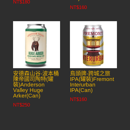
NT$
180
NT$
160
安德森山谷-波本桶
鳥頭牌-跨城之旅
陳帝國司陶特(罐
IPA(罐裝)Fremont
裝)Anderson
Interurban
Valley Huge
IPA(Can)
Arker(Can)
NT$
160
NT$
250