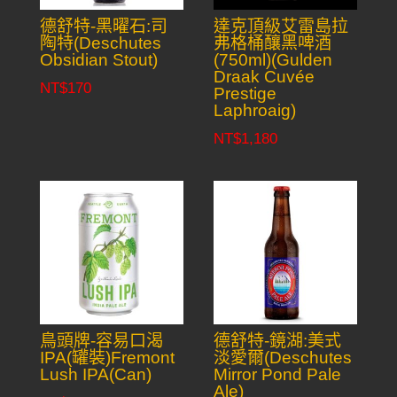
德舒特-黑曜石:司
達克頂級艾雷島拉
陶特(Deschutes
弗格桶釀黑啤酒
Obsidian Stout)
(750ml)(Gulden
Draak Cuvée
NT$
170
Prestige
Laphroaig)
NT$
1,180
鳥頭牌-容易口渴
德舒特-鏡湖:美式
IPA(罐裝)Fremont
淡愛爾(Deschutes
Lush IPA(Can)
Mirror Pond Pale
Ale)