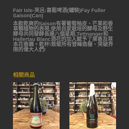
Fair Isle-芙呂:喜鬆啤酒(罐裝)Fay Fuller
Saison(Can)
本款乾爽的Saison有著葡萄柚皮、芒果和香
草類植物的表現,使用自家栽培的酵母及野生
酵母共同發酵長達八個星期,Tettnanger和
Hallertau Blanc酒花的加入賦予了果香及草
本花香調。乾杯!致敬所有登峰造極、突破界
限的偉大人們!
相關商品