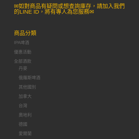
✉如對商品有疑問或想查詢庫存，請加入我們
的LINE ID，將有專人為您服務✉
商品分類
IPA啤酒
優惠活動
全部酒款
丹麥
俄羅斯啤酒
其他國別
加拿大
台灣
奧地利
德國
愛爾蘭