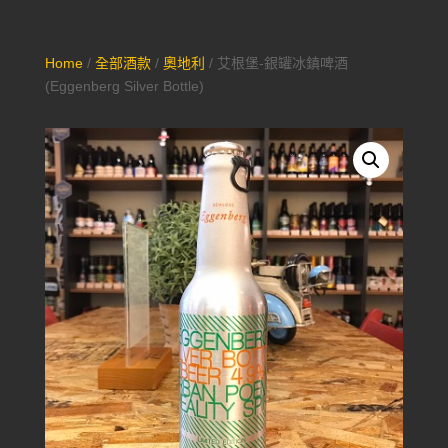
Home
/
全部酒款
/
奧地利
/ 艾根堡-銀罐冰鎮啤酒
(Eggenberg Silver Bottle)