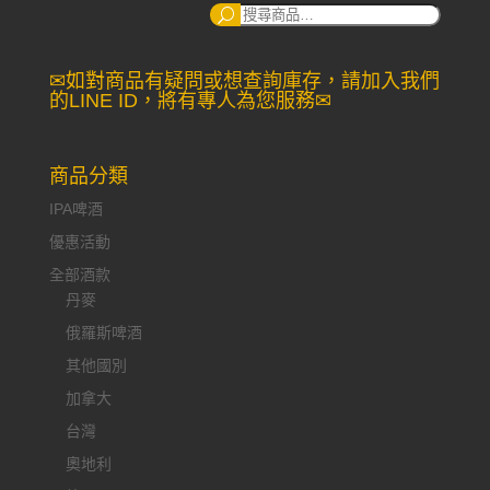
搜
尋：
✉如對商品有疑問或想查詢庫存，請加入我們
的LINE ID，將有專人為您服務✉
商品分類
IPA啤酒
優惠活動
全部酒款
丹麥
俄羅斯啤酒
其他國別
加拿大
台灣
奧地利