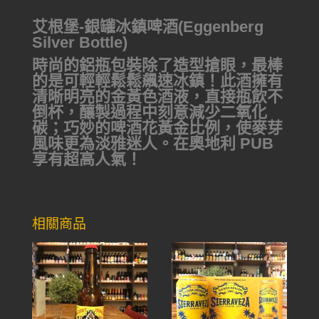
艾根堡-銀罐冰鎮啤酒(Eggenberg
Silver Bottle)
時尚的鋁瓶包裝除了造型搶眼，最棒
的是可輕輕鬆鬆飆速冰鎮！此酒擁有
清晰明亮的金黃色酒液，直接瓶飲不
倒杯，釀製過程中刻意減少二氧化
碳；巧妙的啤酒花黃金比例，使麥芽
風味更為淡雅迷人。在奧地利 PUB
享有超高人氣！
相關商品