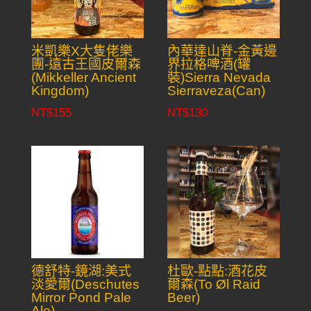
米凱樂X大隻佬樂
內華達山脊-金黃邊
團-遠古王國皮爾森
界拉格啤酒(罐
(Mikkeller Ancient
裝)Sierra Nevada
Kingdom)
Sierraveza(Can)
NT$
155
NT$
130
德舒特-鏡湖:美式
杜歐-點點:酒花皮
淡愛爾(Deschutes
爾森(To Øl Raid
Mirror Pond Pale
Beer)
Ale)