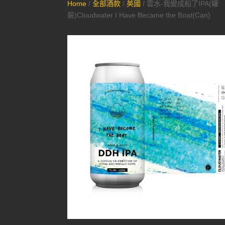
Home
/
全部酒款
/
英國
/ 雲水-我變成船了IPA(罐
裝)Cloudwater I Have Became the Boat(Can)