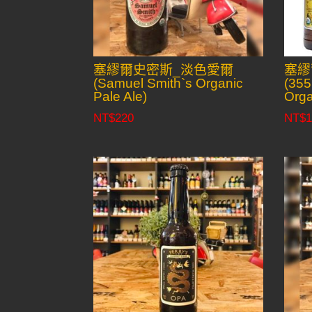
塞繆爾史密斯_淡色愛爾
塞繆
(Samuel Smith`s Organic
(355
Pale Ale)
Orga
NT$
220
NT$
1