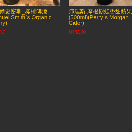
爾史密斯_櫻桃啤酒
沛瑞斯-摩根樹蛙香甜蘋
uel Smith`s Organic
(500ml)(Perry`s Morgan
ry)
Cider)
30
NT$
290