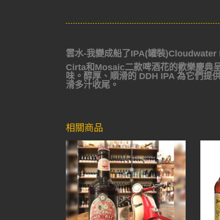
雲水-我變成船了IPA(罐裝)Cloudwater I H
Cirta和Mosaic二款啤酒花的歡
味。醇厚、順滑的 DDH IPA 為它
滑多汁收尾。
相關商品