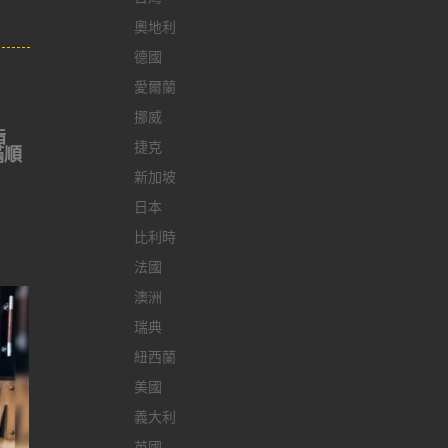
奧地利
德國
愛爾蘭
挪威
脂
捷克
滿順
新加坡
日本
比利時
法國
澳洲
瑞典
紐西蘭
美國
義大利
英國