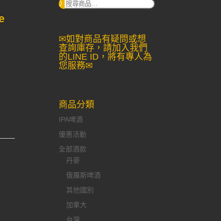
搜
尋：
e
✉如對商品有疑問或想
查詢庫存，請加入我們
的LINE ID，將有專人為
您服務✉
商品分類
IPA啤酒
優惠活動
全部酒款
丹麥
俄羅斯啤酒
其他國別
加拿大
台灣