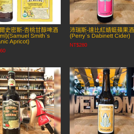
爾史密斯-杏桃甘醇啤酒
沛瑞斯-達比紅蜻蜓蘋果
ml)(Samuel Smith`s
(Perry`s Dabinett Cider)
nic Apricot)
NT$
280
60