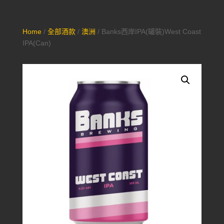
Home
/
全部酒款
/
澳洲
/ Banks西岸IPA(罐裝)West Coast
IPA(Can)