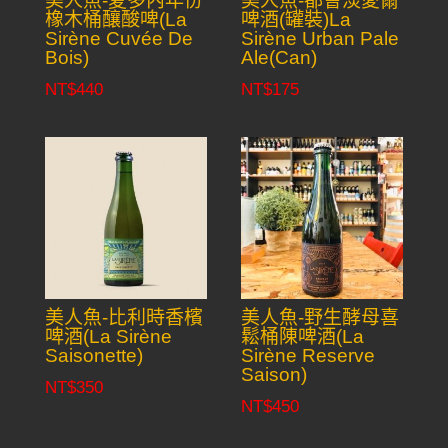
美人魚-夏多內年份
美人魚-都會淡愛爾
橡木桶釀酸啤(La
啤酒(罐裝)La
Sirène Cuvée De
Sirène Urban Pale
Bois)
Ale(Can)
NT$
440
NT$
175
美人魚-比利時香檳
美人魚-野生酵母喜
啤酒(La Sirène
鬆桶陳啤酒(La
Saisonette)
Sirène Reserve
Saison)
NT$
350
NT$
450