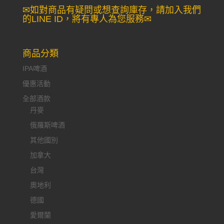
✉如對商品有疑問或想查詢庫存，請加入我們
的LINE ID，將有專人為您服務✉
商品分類
IPA啤酒
優惠活動
全部酒款
丹麥
俄羅斯啤酒
其他國別
加拿大
台灣
奧地利
德國
愛爾蘭