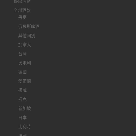
優惠活動
全部酒款
丹麥
俄羅斯啤酒
其他國別
加拿大
台灣
奧地利
德國
愛爾蘭
挪威
捷克
新加坡
日本
比利時
法國