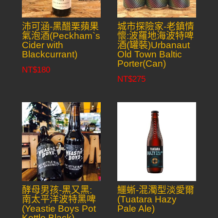
沛可涵-黑醋栗蘋果
城市探險家-老鎮情
氣泡酒(Peckham`s
懷:波羅地海波特啤
Cider with
酒(罐裝)Urbanaut
Blackcurrant)
Old Town Baltic
Porter(Can)
NT$
180
NT$
275
酵母男孩-黑又黑:
鱷蜥-混濁型淡愛爾
南太平洋波特黑啤
(Tuatara Hazy
(Yeastie Boys Pot
Pale Ale)
Kettle Black)