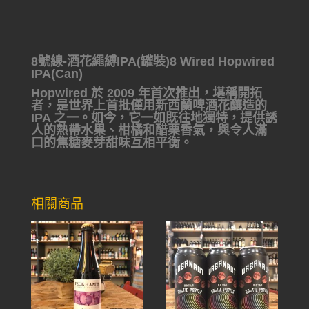
8號線-酒花繩縛IPA(罐裝)8 Wired Hopwired
IPA(Can)
Hopwired 於 2009 年首次推出，堪稱開拓
者，是世界上首批僅用新西蘭啤酒花釀造的
IPA 之一。如今，它一如既往地獨特，提供誘
人的熱帶水果、柑橘和醋栗香氣，與令人滿
口的焦糖麥芽甜味互相平衡。
相關商品