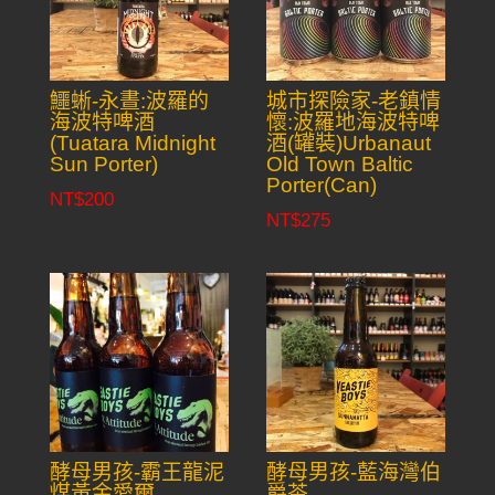
鱷蜥-永晝:波羅的
城市探險家-老鎮情
海波特啤酒
懷:波羅地海波特啤
(Tuatara Midnight
酒(罐裝)Urbanaut
Sun Porter)
Old Town Baltic
Porter(Can)
NT$
200
NT$
275
酵母男孩-霸王龍泥
酵母男孩-藍海灣伯
煤黃金愛爾
爵茶