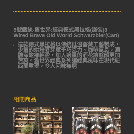
8號鐵絲-舊世界:經典德式黑拉格(罐裝)8
Wired Brave Old World Schwarzbier(Can)
這款德式黑拉格以傳統低溫窖藏工藝製成，
少量的烘焙麥芽賦予巧克力、咖啡氣息，酒
體深邃卻輕盈，加入適量的酒花讓餘韻更加
清爽。舊世界經典系列讓經典風味在現代紐
西蘭重現，令人回味無窮
相關商品