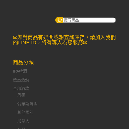
搜
尋：
✉如對商品有疑問或想查詢庫存，請加入我們
的LINE ID，將有專人為您服務✉
商品分類
IPA啤酒
優惠活動
全部酒款
丹麥
俄羅斯啤酒
其他國別
加拿大