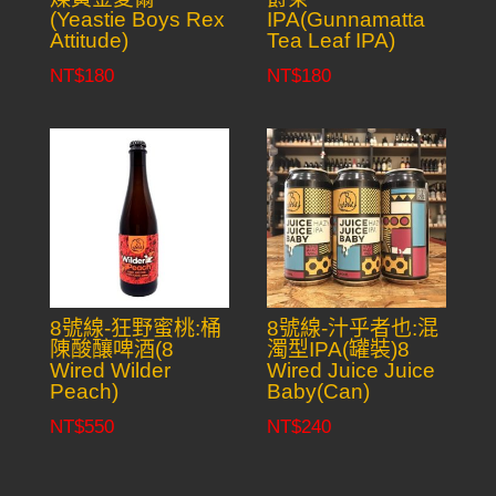
(Yeastie Boys Rex
IPA(Gunnamatta
Attitude)
Tea Leaf IPA)
NT$
180
NT$
180
8號線-狂野蜜桃:桶
8號線-汁乎者也:混
陳酸釀啤酒(8
濁型IPA(罐裝)8
Wired Wilder
Wired Juice Juice
Peach)
Baby(Can)
NT$
550
NT$
240