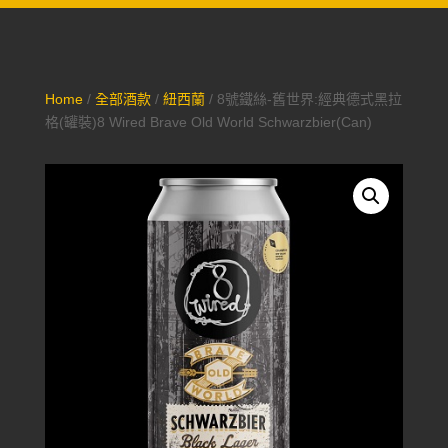
Home
/
全部酒款
/
紐西蘭
/ 8號鐵絲-舊世界:經典德式黑拉
格(罐裝)8 Wired Brave Old World Schwarzbier(Can)