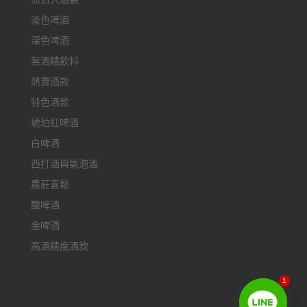
淡色啤酒
深色啤酒
無酒精飲料
熱賣酒款
特色酒款
琥珀紅啤酒
白啤酒
西打酒與氣泡酒
農莊喜鬆
酸啤酒
金啤酒
高酒精度酒款
1