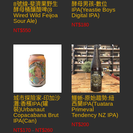
8號線-斐濟果野生
酵母男孩-數位
酵母桶釀酸啤(8
IPA(Yeastie Boys
Wired Wild Feijoa
Digital IPA)
Sour Ale)
NT$
180
NT$
550
城市探險家-印加沙
鱷蜥-原始趨勢:紐
灘:香檳IPA(罐
西蘭IPA(Tuatara
裝)Urbanaut
Primeval
Copacabana Brut
Tendency NZ IPA)
IPA(Can)
NT$
200
NT$
170
NT$
260
Price
–