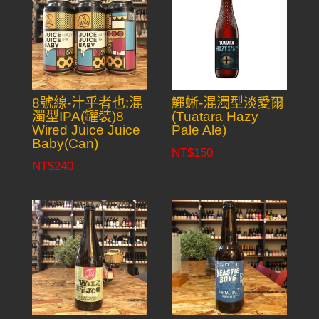
8號線-汁乎者也:混
鱷蜥-混濁型淡愛爾
濁型IPA(罐裝)8
(Tuatara Hazy
Wired Juice Juice
Pale Ale)
Baby(Can)
NT$
150
NT$
240