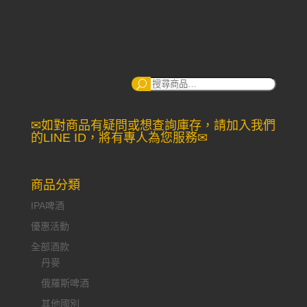
range:
NT$170
through
NT$260
搜
尋：
✉如對商品有疑問或想查詢庫存，請加入我們
的LINE ID，將有專人為您服務✉
商品分類
IPA啤酒
優惠活動
全部酒款
丹麥
俄羅斯啤酒
其他國別