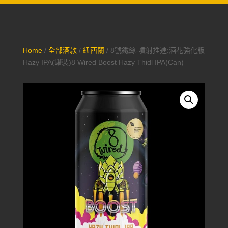
Home
/
全部酒款
/
紐西蘭
/ 8號鐵絲-噴射推進:酒花強化版
Hazy IPA(罐裝)8 Wired Boost Hazy Thidl IPA(Can)