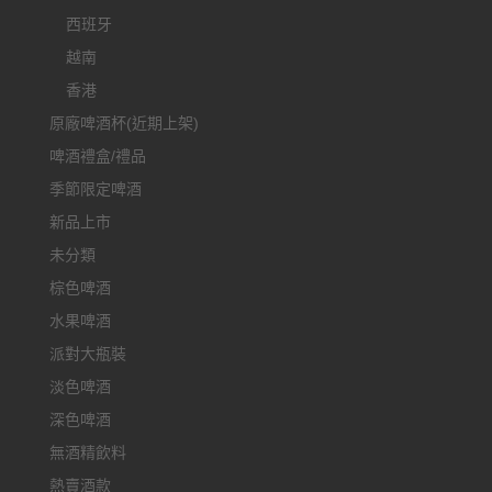
西班牙
越南
香港
原廠啤酒杯(近期上架)
啤酒禮盒/禮品
季節限定啤酒
新品上市
未分類
棕色啤酒
水果啤酒
派對大瓶裝
淡色啤酒
深色啤酒
無酒精飲料
熱賣酒款