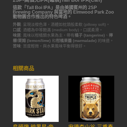
2SP-高個兒IPA(罐裝)Tall Boi IPA(Can)
這款「Tall Boi IPA」是由美國賓州的 2SP
Brewing Company 與當地的 Elmwood Park Zoo
動物園合作推出的特色啤酒。
外觀
: 呈現淡橙色澤，酒體如枕頭般柔軟 (pillowy soft)。
口感
: 酒體為中等飽滿 (medium body)，口感柔滑。
味道
: 風味以柑橘類水果為主，帶有
橘子 (tangerine)
、
檸
檬/萊姆 (lemon/lime)
和
柑橘果醬 (marmalade)
的味道。
苦味
: 苦度輕微，與水果風味平衡得很好。
相關商品