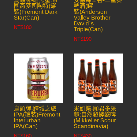
鳥頭牌-暗黑星:帝
安德森山谷-三重奏
國燕麥司陶特(罐
啤酒(罐
裝)Fremont Dark
裝)Anderson
Star(Can)
Valley Brother
David`s
NT$
180
Triple(Can)
NT$
190
鳥頭牌-跨城之旅
米凱樂-願君多采
IPA(罐裝)Fremont
棘:自然發酵酸啤
Interurban
(Mikkeller Scour
IPA(Can)
Scandinavia)
NT$
160
NT$
430