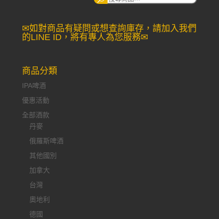
尋：
✉如對商品有疑問或想查詢庫存，請加入我們
的LINE ID，將有專人為您服務✉
商品分類
IPA啤酒
優惠活動
全部酒款
丹麥
俄羅斯啤酒
其他國別
加拿大
台灣
奧地利
德國