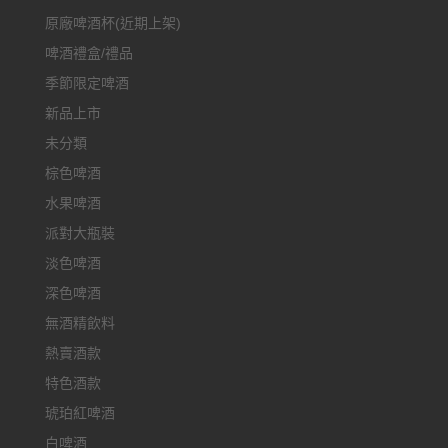
原廠啤酒杯(近期上架)
啤酒禮盒/禮品
季節限定啤酒
新品上市
未分類
棕色啤酒
水果啤酒
派對大瓶裝
淡色啤酒
深色啤酒
無酒精飲料
熱賣酒款
特色酒款
琥珀紅啤酒
白啤酒