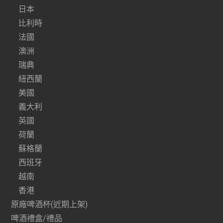
日本
比利時
法國
澳洲
瑞典
紐西蘭
美國
義大利
英國
荷蘭
蘇格蘭
西班牙
越南
香港
原廠啤酒杯(近期上架)
啤酒禮盒/禮品