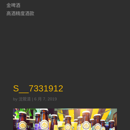
金啤酒
高酒精度酒款
S__7331912
by
沈筱清
|
6 月 7, 2019