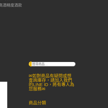
高酒精度酒款
搜
尋：
✉如對商品有疑問或想
查詢庫存，請加入我們
的LINE ID，將有專人為
您服務✉
商品分類