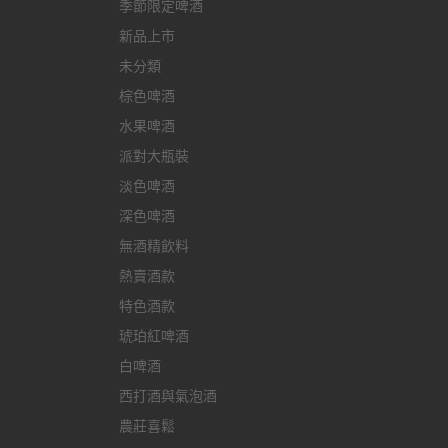
季節限定啤酒
新品上市
未分類
棕色啤酒
水果啤酒
派對大瓶裝
淡色啤酒
深色啤酒
無酒精飲料
熱賣酒款
特色酒款
琥珀紅啤酒
白啤酒
西打酒與氣泡酒
農莊喜鬆