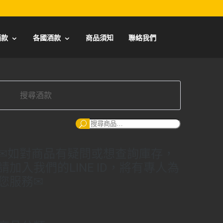
酒款
各國酒款
商品須知
聯絡我們
搜
尋：
✉如對商品有疑問或想查詢庫存，
請加入我們的LINE ID，將有專人為
您服務✉