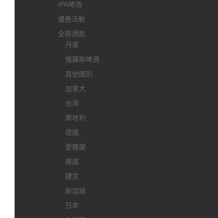
IPA啤酒
優惠活動
全部酒款
丹麥
俄羅斯啤酒
其他國別
加拿大
台灣
奧地利
德國
愛爾蘭
挪威
捷克
新加坡
日本