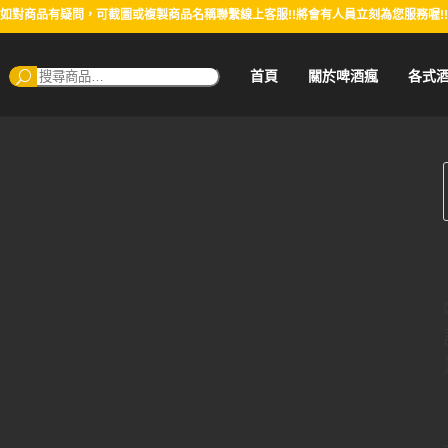
如對商品有疑問，可截圖或複製商品名稱聯繫線上客服!!將會有人員立刻為您服務喔!!
搜
首頁
關於啤酒瘋
各式
尋：