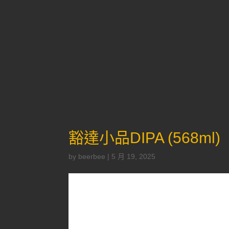
豁達小品DIPA (568ml)
by
beerbee
|
5 月 19, 2025