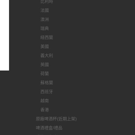
比利時
法國
澳洲
瑞典
紐西蘭
美國
義大利
英國
荷蘭
蘇格蘭
西班牙
越南
香港
原廠啤酒杯(近期上架)
啤酒禮盒/禮品