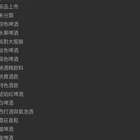
新品上市
未分類
棕色啤酒
水果啤酒
派對大瓶裝
淡色啤酒
深色啤酒
無酒精飲料
熱賣酒款
特色酒款
琥珀紅啤酒
白啤酒
西打酒與氣泡酒
農莊喜鬆
酸啤酒
金啤酒