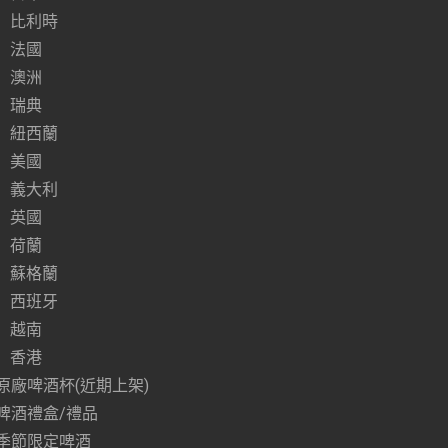
比利時
法國
澳洲
瑞典
紐西蘭
美國
義大利
英國
荷蘭
蘇格蘭
西班牙
越南
香港
原廠啤酒杯(近期上架)
啤酒禮盒/禮品
季節限定啤酒