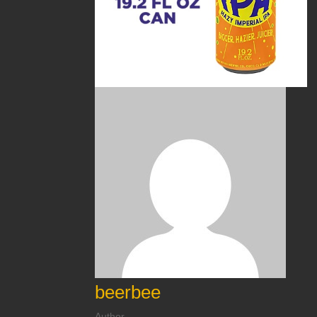
beerbee
Author