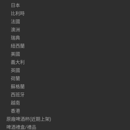
日本
比利時
法國
澳洲
瑞典
紐西蘭
美國
義大利
英國
荷蘭
蘇格蘭
西班牙
越南
香港
原廠啤酒杯(近期上架)
啤酒禮盒/禮品