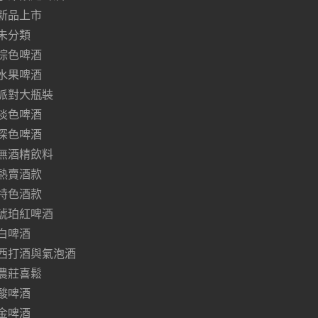
新品上市
未分類
棕色啤酒
水果啤酒
派對大瓶裝
淡色啤酒
深色啤酒
無酒精飲料
熱賣酒款
特色酒款
琥珀紅啤酒
白啤酒
西打酒與氣泡酒
農莊喜鬆
酸啤酒
金啤酒