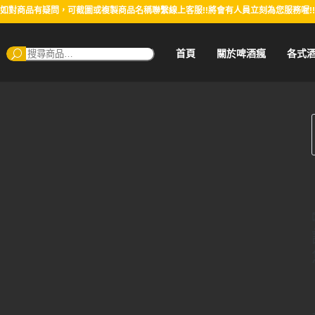
如對商品有疑問，可截圖或複製商品名稱聯繫線上客服!!將會有人員立刻為您服務喔!!
搜
首頁
關於啤酒瘋
各式
尋：