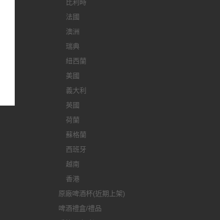
比利時
法國
澳洲
瑞典
紐西蘭
美國
義大利
英國
荷蘭
蘇格蘭
西班牙
越南
香港
原廠啤酒杯(近期上架)
啤酒禮盒/禮品