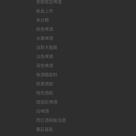
季節限定啤酒
新品上市
未分類
棕色啤酒
水果啤酒
派對大瓶裝
淡色啤酒
深色啤酒
無酒精飲料
熱賣酒款
特色酒款
琥珀紅啤酒
白啤酒
西打酒與氣泡酒
農莊喜鬆