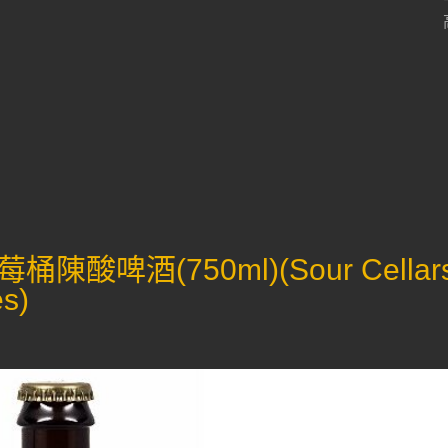
啤酒(750ml)(Sour Cellar
es)