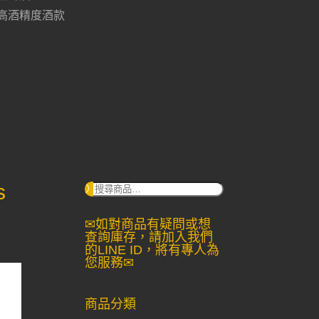
高酒精度酒款
s
搜
尋：
✉如對商品有疑問或想
查詢庫存，請加入我們
的LINE ID，將有專人為
您服務✉
商品分類