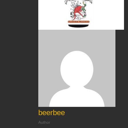
beerbee
Author