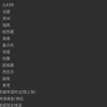
比利時
法國
澳洲
瑞典
紐西蘭
美國
義大利
英國
荷蘭
蘇格蘭
西班牙
越南
香港
原廠啤酒杯(近期上架)
啤酒禮盒/禮品
季節限定啤酒