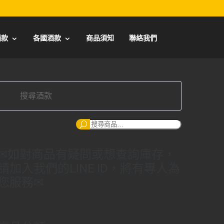
酒款
各國酒款
商品須知
聯絡我們
搜
尋：
✉如對商品有疑問或想查詢庫存，
請加入我們的LINE ID，將有專人為
您服務✉