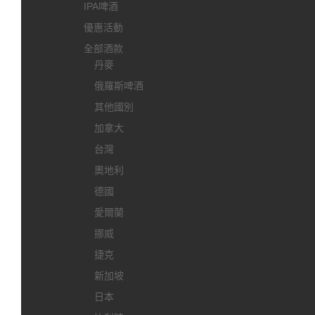
IPA啤酒
優惠活動
全部酒款
丹麥
俄羅斯啤酒
其他國別
加拿大
台灣
奧地利
德國
愛爾蘭
挪威
捷克
新加坡
日本