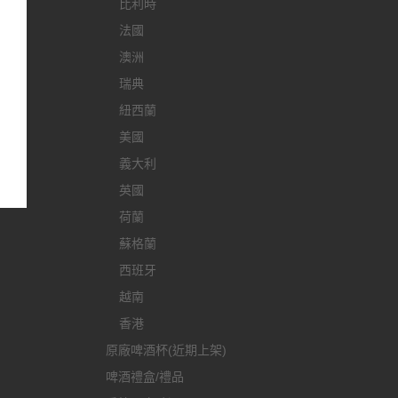
比利時
法國
澳洲
瑞典
紐西蘭
美國
義大利
英國
荷蘭
蘇格蘭
西班牙
越南
香港
原廠啤酒杯(近期上架)
啤酒禮盒/禮品