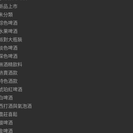
新品上市
未分類
棕色啤酒
水果啤酒
派對大瓶裝
淡色啤酒
深色啤酒
無酒精飲料
熱賣酒款
特色酒款
琥珀紅啤酒
白啤酒
西打酒與氣泡酒
農莊喜鬆
酸啤酒
金啤酒