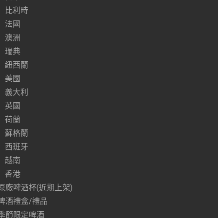
比利時
法國
澳洲
瑞典
紐西蘭
美國
義大利
英國
荷蘭
蘇格蘭
西班牙
越南
香港
原廠啤酒杯(近期上架)
啤酒禮盒/禮品
季節限定啤酒