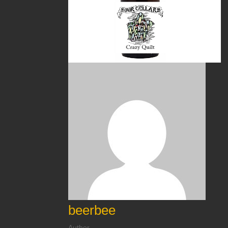
beerbee
Author