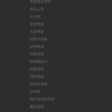
季節限定啤酒
新品上市
未分類
棕色啤酒
水果啤酒
派對大瓶裝
淡色啤酒
深色啤酒
無酒精飲料
熱賣酒款
特色酒款
琥珀紅啤酒
白啤酒
西打酒與氣泡酒
農莊喜鬆