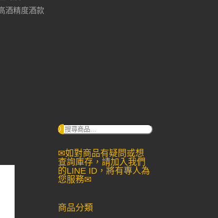
高酒精度酒款
搜
尋：
✉如對商品有疑問或想
查詢庫存，請加入我們
的LINE ID，將有專人為
您服務✉
商品分類