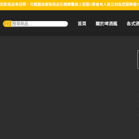
如對商品有疑問，可截圖或複製商品名稱聯繫線上客服!!將會有人員立刻為您服務喔!!
搜
首頁
關於啤酒瘋
各式
尋：