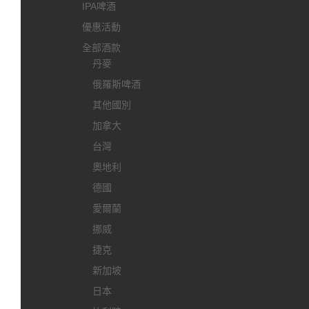
IPA啤酒
優惠活動
全部酒款
丹麥
俄羅斯啤酒
其他國別
加拿大
台灣
奧地利
德國
愛爾蘭
挪威
捷克
新加坡
日本