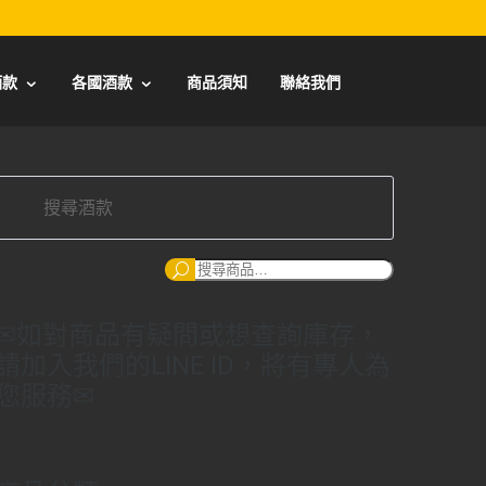
酒款
各國酒款
商品須知
聯絡我們
搜
尋：
✉如對商品有疑問或想查詢庫存，
請加入我們的LINE ID，將有專人為
您服務✉