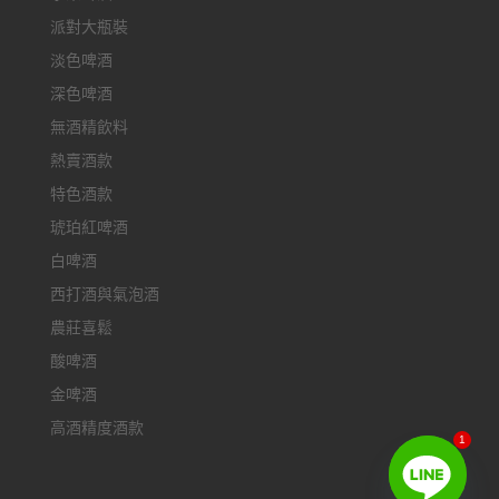
派對大瓶裝
淡色啤酒
深色啤酒
無酒精飲料
熱賣酒款
特色酒款
琥珀紅啤酒
白啤酒
西打酒與氣泡酒
農莊喜鬆
酸啤酒
金啤酒
高酒精度酒款
1