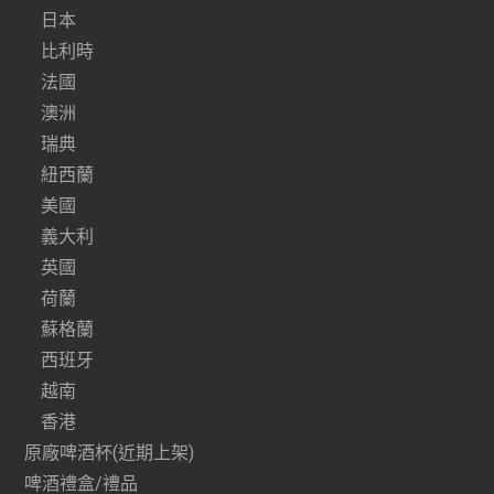
日本
比利時
法國
澳洲
瑞典
紐西蘭
美國
義大利
英國
荷蘭
蘇格蘭
西班牙
越南
香港
原廠啤酒杯(近期上架)
啤酒禮盒/禮品