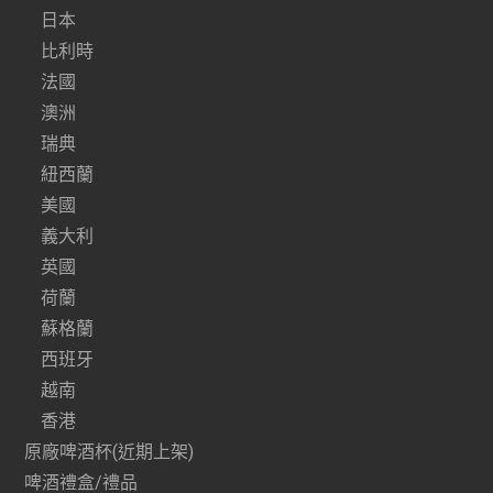
日本
比利時
法國
澳洲
瑞典
紐西蘭
美國
義大利
英國
荷蘭
蘇格蘭
西班牙
越南
香港
原廠啤酒杯(近期上架)
啤酒禮盒/禮品