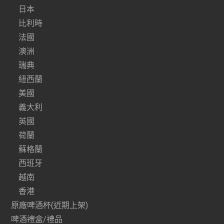
日本
比利時
法國
澳洲
瑞典
紐西蘭
美國
義大利
英國
荷蘭
蘇格蘭
西班牙
越南
香港
原廠啤酒杯(近期上架)
啤酒禮盒/禮品