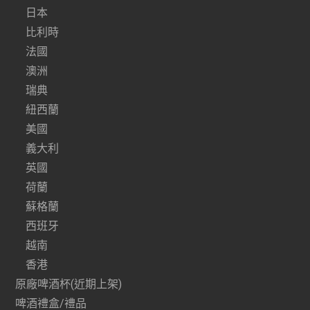
日本
比利時
法國
澳洲
瑞典
紐西蘭
美國
義大利
英國
荷蘭
蘇格蘭
西班牙
越南
香港
原廠啤酒杯(近期上架)
啤酒禮盒/禮品