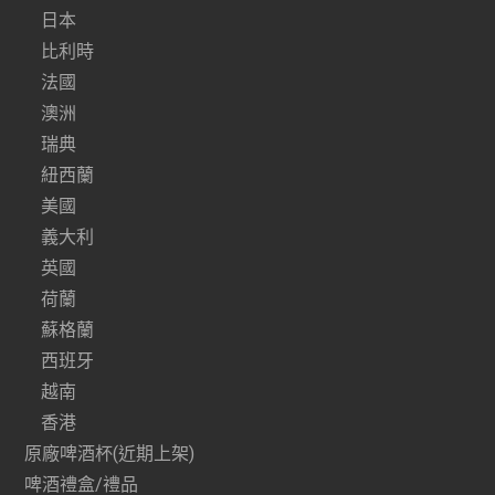
日本
比利時
法國
澳洲
瑞典
紐西蘭
美國
義大利
英國
荷蘭
蘇格蘭
西班牙
越南
香港
原廠啤酒杯(近期上架)
啤酒禮盒/禮品