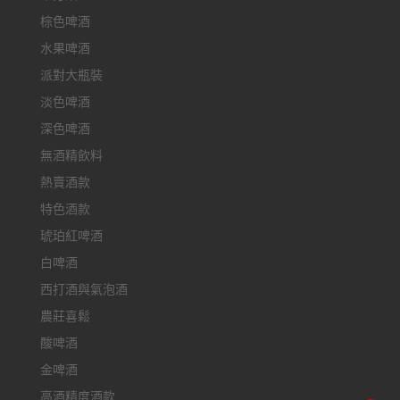
棕色啤酒
水果啤酒
派對大瓶裝
淡色啤酒
深色啤酒
無酒精飲料
熱賣酒款
特色酒款
琥珀紅啤酒
白啤酒
西打酒與氣泡酒
農莊喜鬆
酸啤酒
金啤酒
高酒精度酒款