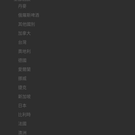
丹麥
俄羅斯啤酒
其他國別
加拿大
台灣
奧地利
德國
愛爾蘭
挪威
捷克
新加坡
日本
比利時
法國
澳洲