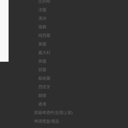
比利時
法國
澳洲
瑞典
紐西蘭
美國
義大利
英國
荷蘭
蘇格蘭
西班牙
越南
香港
原廠啤酒杯(近期上架)
啤酒禮盒/禮品