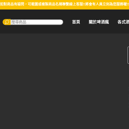
如對商品有疑問，可截圖或複製商品名稱聯繫線上客服!!將會有人員立刻為您服務喔!!
搜
首頁
關於啤酒瘋
各式
尋：