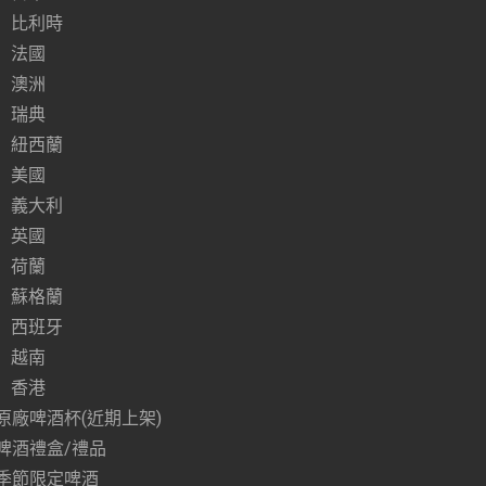
比利時
法國
澳洲
瑞典
紐西蘭
美國
義大利
英國
荷蘭
蘇格蘭
西班牙
越南
香港
原廠啤酒杯(近期上架)
啤酒禮盒/禮品
季節限定啤酒