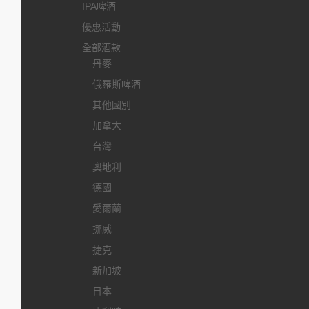
IPA啤酒
優惠活動
全部酒款
丹麥
俄羅斯啤酒
其他國別
加拿大
台灣
奧地利
德國
愛爾蘭
挪威
捷克
新加坡
日本