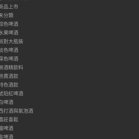
新品上市
未分類
棕色啤酒
水果啤酒
派對大瓶裝
淡色啤酒
深色啤酒
無酒精飲料
熱賣酒款
特色酒款
琥珀紅啤酒
白啤酒
西打酒與氣泡酒
農莊喜鬆
酸啤酒
金啤酒