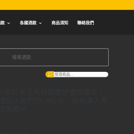
酒款
各國酒款
商品須知
聯絡我們
搜
尋：
✉如對商品有疑問或想查詢庫存，
請加入我們的LINE ID，將有專人為
您服務✉