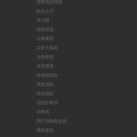
季節限定啤酒
新品上市
未分類
棕色啤酒
水果啤酒
派對大瓶裝
淡色啤酒
深色啤酒
無酒精飲料
熱賣酒款
特色酒款
琥珀紅啤酒
白啤酒
西打酒與氣泡酒
農莊喜鬆