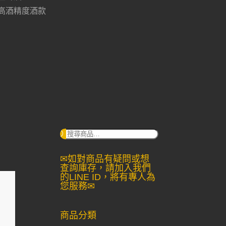
高酒精度酒款
搜
尋：
✉如對商品有疑問或想
查詢庫存，請加入我們
的LINE ID，將有專人為
您服務✉
商品分類