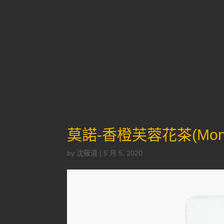
莫諾-香橙芙蓉花茶(Mono H
by
沈筱清
|
5 月 5, 2020