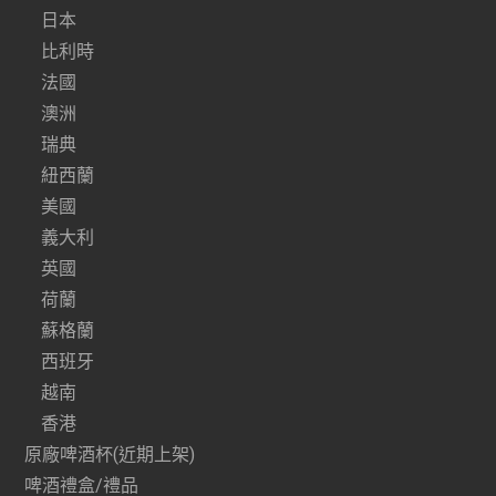
日本
比利時
法國
澳洲
瑞典
紐西蘭
美國
義大利
英國
荷蘭
蘇格蘭
西班牙
越南
香港
原廠啤酒杯(近期上架)
啤酒禮盒/禮品