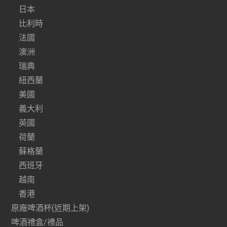
日本
比利時
法國
澳洲
瑞典
紐西蘭
美國
義大利
英國
荷蘭
蘇格蘭
西班牙
越南
香港
原廠啤酒杯(近期上架)
啤酒禮盒/禮品