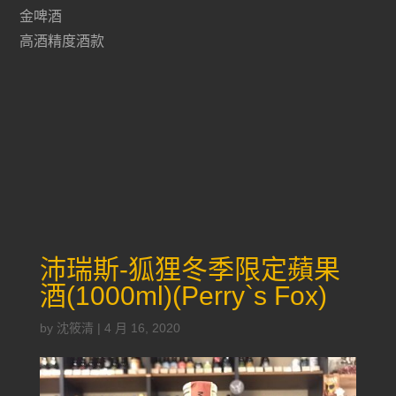
金啤酒
高酒精度酒款
沛瑞斯-狐狸冬季限定蘋果
酒(1000ml)(Perry`s Fox)
by
沈筱清
|
4 月 16, 2020