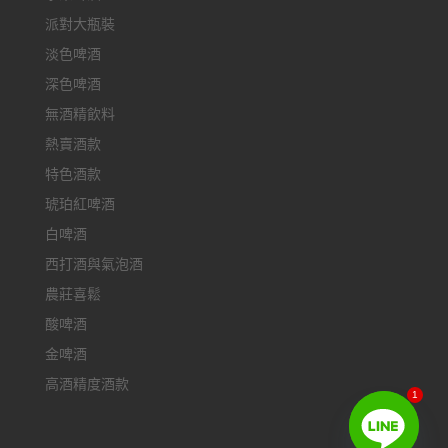
派對大瓶裝
淡色啤酒
深色啤酒
無酒精飲料
熱賣酒款
特色酒款
琥珀紅啤酒
白啤酒
西打酒與氣泡酒
農莊喜鬆
酸啤酒
金啤酒
高酒精度酒款
1