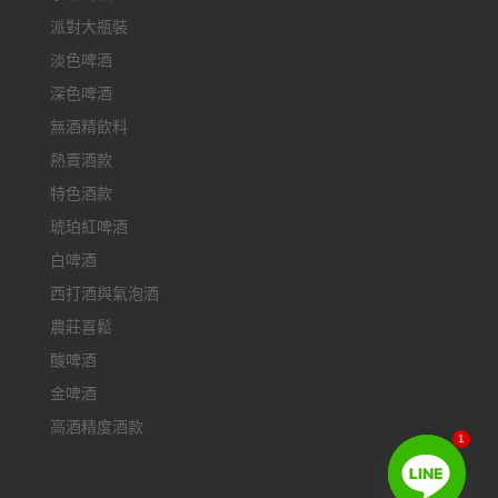
派對大瓶裝
淡色啤酒
深色啤酒
無酒精飲料
熱賣酒款
特色酒款
琥珀紅啤酒
白啤酒
西打酒與氣泡酒
農莊喜鬆
酸啤酒
金啤酒
高酒精度酒款
1