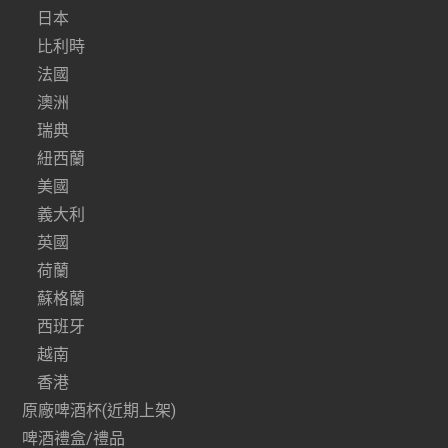
日本
比利時
法國
澳洲
瑞典
紐西蘭
美國
義大利
英國
荷蘭
蘇格蘭
西班牙
越南
香港
原廠啤酒杯(近期上架)
啤酒禮盒/禮品