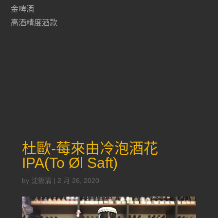
金啤酒
高酒精度酒款
杜歐-莓來由冷泡酒花
IPA(To Øl Saft)
by
沈筱清
|
2 月 26, 2020