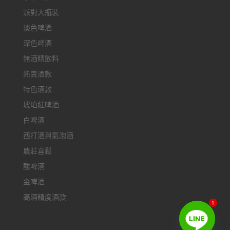
派對大瓶裝
淡色啤酒
深色啤酒
無酒精飲料
熱賣酒款
特色酒款
琥珀紅啤酒
白啤酒
西打酒與氣泡酒
農莊喜鬆
酸啤酒
金啤酒
高酒精度酒款
1