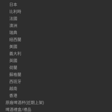
日本
比利時
法國
澳洲
瑞典
紐西蘭
美國
義大利
英國
荷蘭
蘇格蘭
西班牙
越南
香港
原廠啤酒杯(近期上架)
啤酒禮盒/禮品