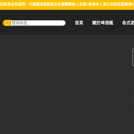
如對商品有疑問，可截圖或複製商品名稱聯繫線上客服!!將會有人員立刻為您服務喔!!
搜
首頁
關於啤酒瘋
各式
尋：