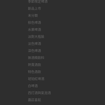
季節限定啤酒
新品上市
未分類
棕色啤酒
水果啤酒
派對大瓶裝
淡色啤酒
深色啤酒
無酒精飲料
熱賣酒款
特色酒款
琥珀紅啤酒
白啤酒
西打酒與氣泡酒
農莊喜鬆