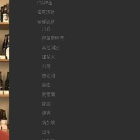
IPA啤酒
優惠活動
全部酒款
丹麥
俄羅斯啤酒
其他國別
加拿大
台灣
奧地利
德國
愛爾蘭
挪威
捷克
新加坡
日本