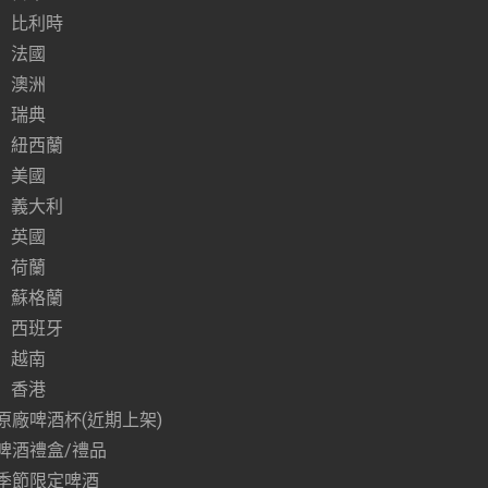
比利時
法國
澳洲
瑞典
紐西蘭
美國
義大利
英國
荷蘭
蘇格蘭
西班牙
越南
香港
原廠啤酒杯(近期上架)
啤酒禮盒/禮品
季節限定啤酒