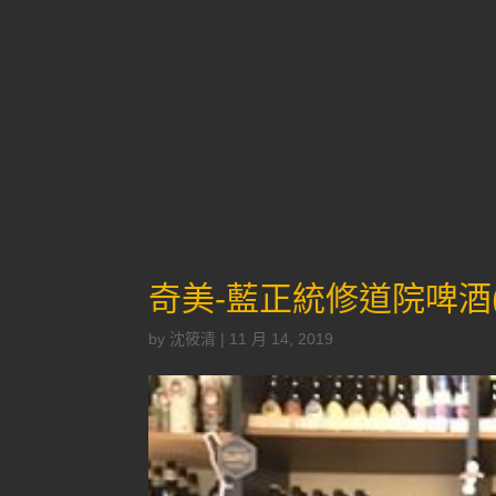
奇美-藍正統修道院啤酒(150
by
沈筱清
|
11 月 14, 2019