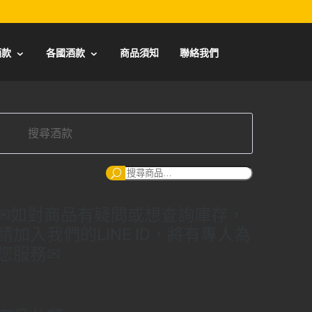
酒款
各國酒款
商品須知
聯絡我們
搜
尋：
✉如對商品有疑問或想查詢庫存，
請加入我們的LINE ID，將有專人為
您服務✉