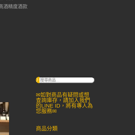
高酒精度酒款
搜
尋：
✉如對商品有疑問或想
查詢庫存，請加入我們
的LINE ID，將有專人為
您服務✉
商品分類