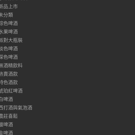
新品上市
未分類
棕色啤酒
水果啤酒
派對大瓶裝
淡色啤酒
深色啤酒
無酒精飲料
熱賣酒款
特色酒款
琥珀紅啤酒
白啤酒
西打酒與氣泡酒
農莊喜鬆
酸啤酒
金啤酒