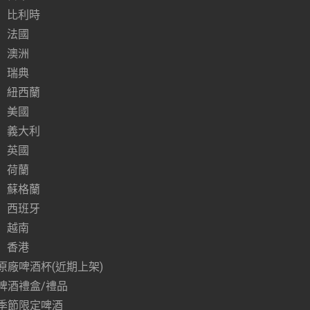
比利時
法國
澳洲
瑞典
紐西蘭
美國
義大利
英國
荷蘭
蘇格蘭
西班牙
越南
香港
原廠啤酒杯(近期上架)
啤酒禮盒/禮品
季節限定啤酒