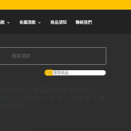
酒款
各國酒款
商品須知
聯絡我們
搜
尋：
✉如對商品有疑問或想查詢庫存，
請加入我們的LINE ID，將有專人為
您服務✉