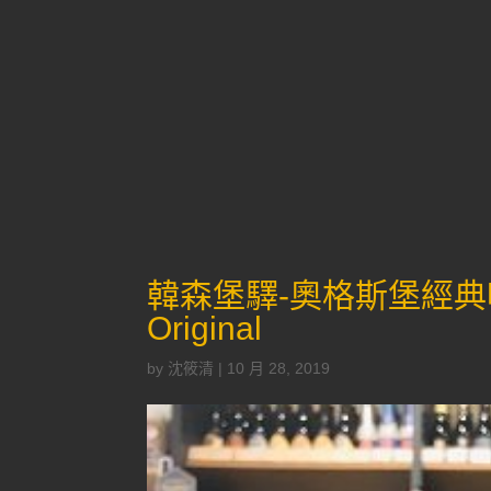
韓森堡驛-奧格斯堡經典啤酒Ha
Original
by
沈筱清
|
10 月 28, 2019