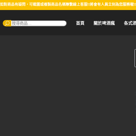
如對商品有疑問，可截圖或複製商品名稱聯繫線上客服!!將會有人員立刻為您服務喔!!
搜
首頁
關於啤酒瘋
各式
尋：