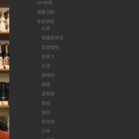
IPA啤酒
優惠活動
全部酒款
丹麥
俄羅斯啤酒
其他國別
加拿大
台灣
奧地利
德國
愛爾蘭
挪威
捷克
新加坡
日本