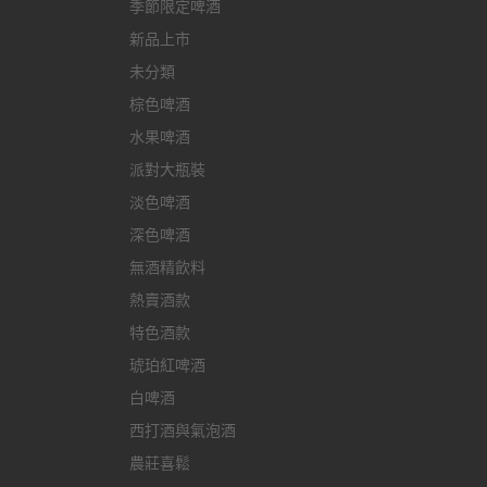
季節限定啤酒
新品上市
未分類
棕色啤酒
水果啤酒
派對大瓶裝
淡色啤酒
深色啤酒
無酒精飲料
熱賣酒款
特色酒款
琥珀紅啤酒
白啤酒
西打酒與氣泡酒
農莊喜鬆