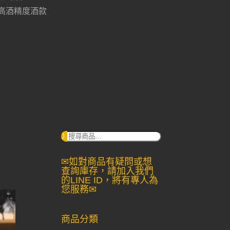
高酒精度酒款
搜
尋：
✉如對商品有疑問或想
查詢庫存，請加入我們
的LINE ID，將有專人為
您服務✉
商品分類