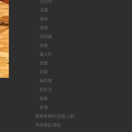
比利時
法國
澳洲
瑞典
紐西蘭
美國
義大利
英國
荷蘭
蘇格蘭
西班牙
越南
香港
原廠啤酒杯(近期上架)
啤酒禮盒/禮品