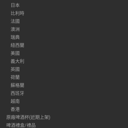
日本
比利時
法國
澳洲
瑞典
紐西蘭
美國
義大利
英國
荷蘭
蘇格蘭
西班牙
越南
香港
原廠啤酒杯(近期上架)
啤酒禮盒/禮品