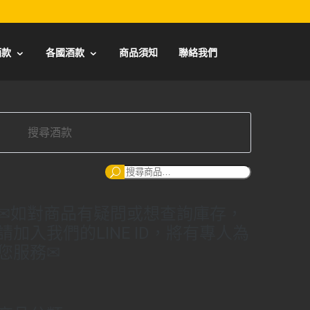
酒款
各國酒款
商品須知
聯絡我們
搜
尋：
✉如對商品有疑問或想查詢庫存，
請加入我們的LINE ID，將有專人為
您服務✉