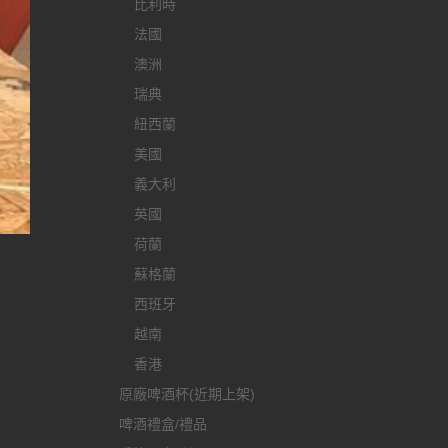
比利時
法國
澳洲
瑞典
紐西蘭
美國
義大利
英國
荷蘭
蘇格蘭
西班牙
越南
香港
原廠啤酒杯(近期上架)
啤酒禮盒/禮品