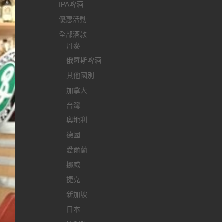
IPA啤酒
優惠活動
全部酒款
丹麥
俄羅斯啤酒
其他國別
加拿大
台灣
奧地利
德國
愛爾蘭
挪威
捷克
新加坡
日本