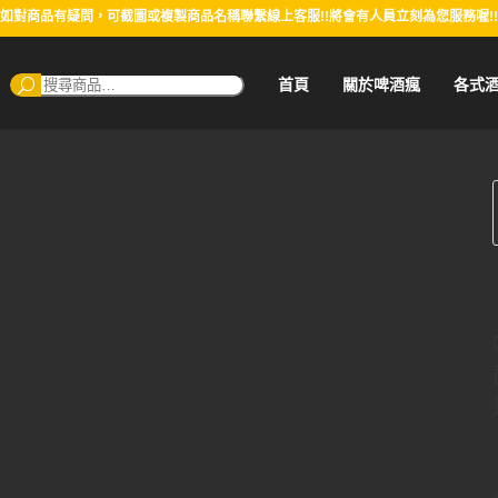
如對商品有疑問，可截圖或複製商品名稱聯繫線上客服!!將會有人員立刻為您服務喔!!
搜
首頁
關於啤酒瘋
各式
尋：