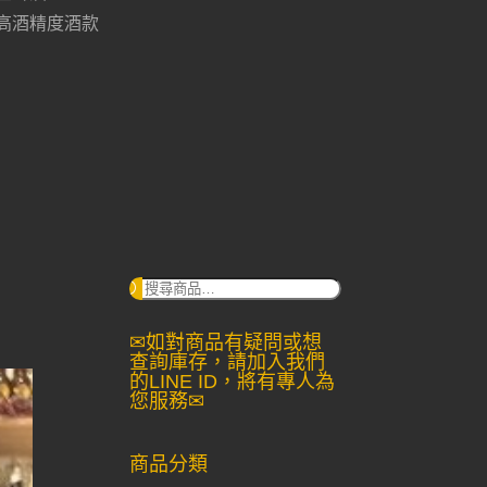
高酒精度酒款
搜
尋：
✉如對商品有疑問或想
查詢庫存，請加入我們
的LINE ID，將有專人為
您服務✉
商品分類