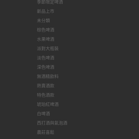
季節限定啤酒
新品上市
未分類
棕色啤酒
水果啤酒
派對大瓶裝
淡色啤酒
深色啤酒
無酒精飲料
熱賣酒款
特色酒款
琥珀紅啤酒
白啤酒
西打酒與氣泡酒
農莊喜鬆