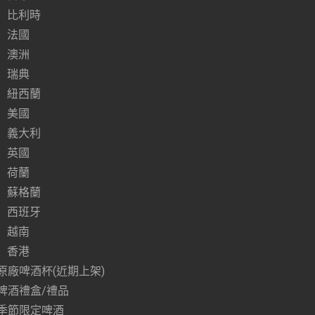
比利時
法國
澳洲
瑞典
紐西蘭
美國
義大利
英國
荷蘭
蘇格蘭
西班牙
越南
香港
原廠啤酒杯(近期上架)
啤酒禮盒/禮品
季節限定啤酒