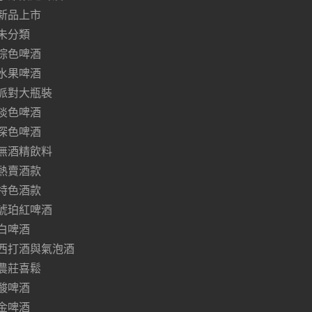
新品上市
未分類
棕色啤酒
水果啤酒
派對大瓶裝
淡色啤酒
深色啤酒
無酒精飲料
熱賣酒款
特色酒款
琥珀紅啤酒
白啤酒
西打酒與氣泡酒
農莊喜鬆
酸啤酒
金啤酒