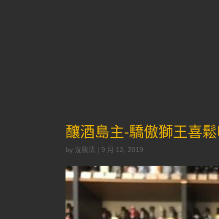
釀酒島主-驕傲獅王喜鬆啤酒Bre
by
沈筱清
|
9 月 12, 2019