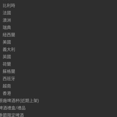
比利時
法國
澳洲
瑞典
紐西蘭
美國
義大利
英國
荷蘭
蘇格蘭
西班牙
越南
香港
原廠啤酒杯(近期上架)
啤酒禮盒/禮品
季節限定啤酒