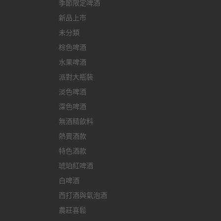
季節限定啤酒
新品上市
未分類
棕色啤酒
水果啤酒
派對大瓶裝
淡色啤酒
深色啤酒
無酒精飲料
熱賣酒款
特色酒款
琥珀紅啤酒
白啤酒
西打酒與氣泡酒
農莊喜鬆