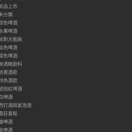
新品上市
未分類
棕色啤酒
水果啤酒
派對大瓶裝
淡色啤酒
深色啤酒
無酒精飲料
熱賣酒款
特色酒款
琥珀紅啤酒
白啤酒
西打酒與氣泡酒
農莊喜鬆
酸啤酒
金啤酒