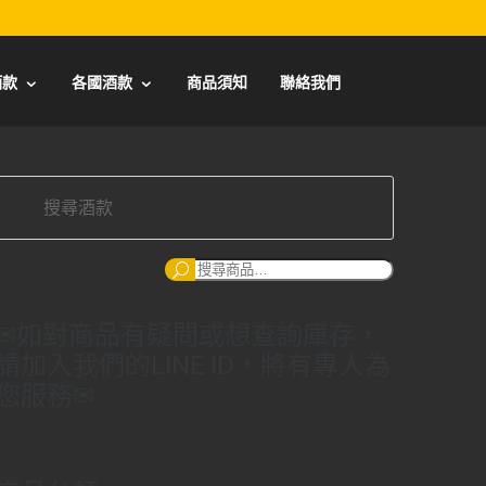
酒款
各國酒款
商品須知
聯絡我們
搜
尋：
✉如對商品有疑問或想查詢庫存，
請加入我們的LINE ID，將有專人為
您服務✉