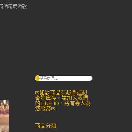
高酒精度酒款
搜
尋：
✉如對商品有疑問或想
查詢庫存，請加入我們
的LINE ID，將有專人為
您服務✉
商品分類