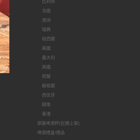
比利時
法國
澳洲
瑞典
紐西蘭
美國
義大利
英國
荷蘭
蘇格蘭
西班牙
越南
香港
原廠啤酒杯(近期上架)
啤酒禮盒/禮品