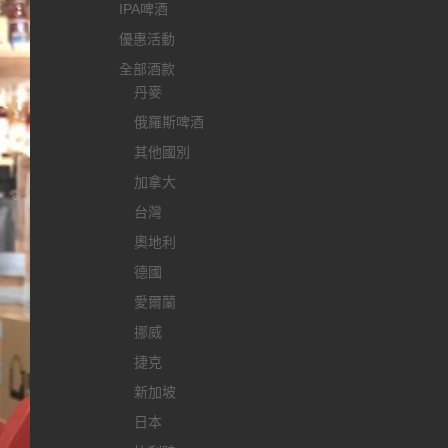
IPA啤酒
優惠活動
全部酒款
丹麥
俄羅斯啤酒
其他國別
加拿大
台灣
奧地利
德國
愛爾蘭
挪威
捷克
新加坡
日本