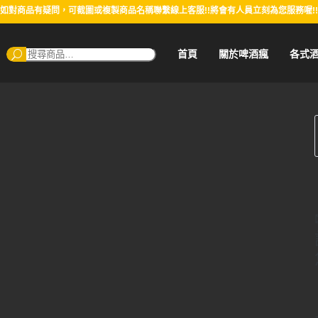
如對商品有疑問，可截圖或複製商品名稱聯繫線上客服!!將會有人員立刻為您服務喔!!
搜
首頁
關於啤酒瘋
各式
尋：