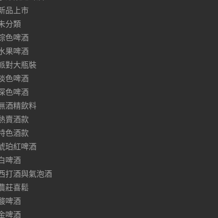
新品上市
未分類
棕色啤酒
水果啤酒
派對大瓶裝
淡色啤酒
深色啤酒
無酒精飲料
熱賣酒款
特色酒款
琥珀紅啤酒
白啤酒
西打酒與氣泡酒
農莊喜鬆
酸啤酒
金啤酒