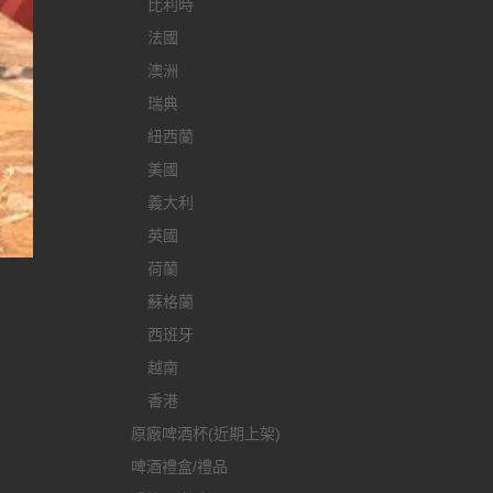
比利時
法國
澳洲
瑞典
紐西蘭
美國
義大利
英國
荷蘭
蘇格蘭
西班牙
越南
香港
原廠啤酒杯(近期上架)
啤酒禮盒/禮品