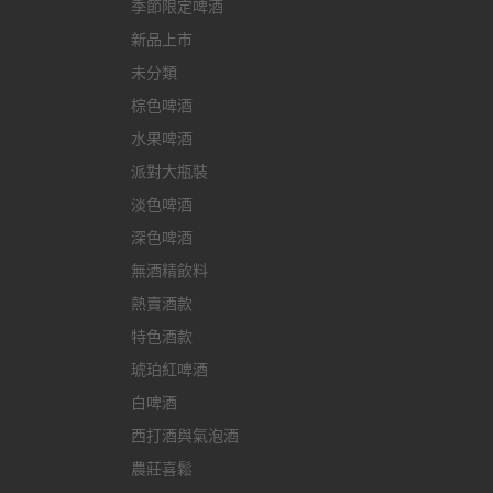
季節限定啤酒
新品上市
未分類
棕色啤酒
水果啤酒
派對大瓶裝
淡色啤酒
深色啤酒
無酒精飲料
熱賣酒款
特色酒款
琥珀紅啤酒
白啤酒
西打酒與氣泡酒
農莊喜鬆