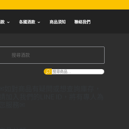
酒款
各國酒款
商品須知
聯絡我們
搜
尋：
✉如對商品有疑問或想查詢庫存，
請加入我們的LINE ID，將有專人為
您服務✉