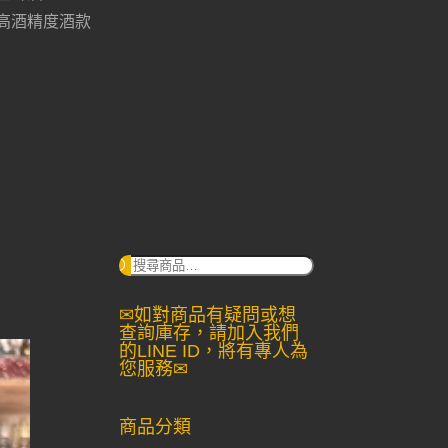
高酒精度酒款
搜
尋：
✉如對商品有疑問或想
查詢庫存，請加入我們
的LINE ID，將有專人為
您服務✉
商品分類