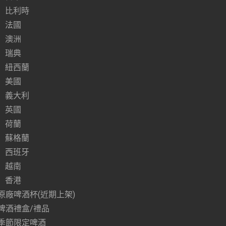
比利時
法國
澳洲
瑞典
紐西蘭
美國
義大利
英國
荷蘭
蘇格蘭
西班牙
越南
香港
原廠啤酒杯(近期上架)
啤酒禮盒/禮品
季節限定啤酒