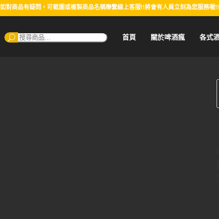
如對商品有疑問，可截圖或複製商品名稱聯繫線上客服!!將會有人員立刻為您服務喔!!
搜
首頁
關於啤酒瘋
各式
尋：