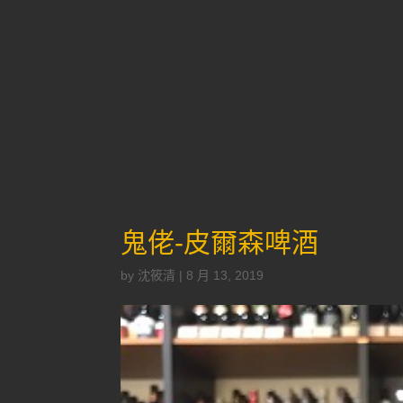
鬼佬-皮爾森啤酒
by
沈筱清
|
8 月 13, 2019