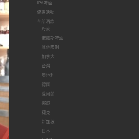
IPA啤酒
優惠活動
全部酒款
丹麥
俄羅斯啤酒
其他國別
加拿大
台灣
奧地利
德國
愛爾蘭
挪威
捷克
新加坡
日本