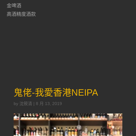
金啤酒
高酒精度酒款
鬼佬-我愛香港NEIPA
by
沈筱清
|
8 月 13, 2019