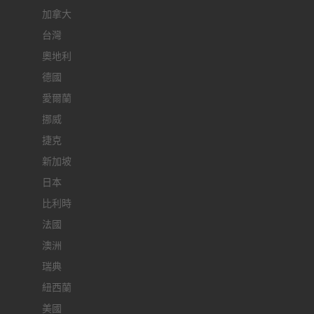
加拿大
台灣
奧地利
德國
愛爾蘭
挪威
捷克
新加坡
日本
比利時
法國
澳洲
瑞典
紐西蘭
美國