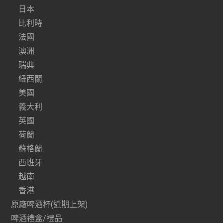
日本
比利時
法國
澳洲
瑞典
紐西蘭
美國
義大利
英國
荷蘭
蘇格蘭
西班牙
越南
香港
原廠啤酒杯(近期上架)
啤酒禮盒/禮品