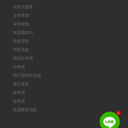
派對大瓶裝
淡色啤酒
深色啤酒
無酒精飲料
熱賣酒款
特色酒款
琥珀紅啤酒
白啤酒
西打酒與氣泡酒
農莊喜鬆
酸啤酒
金啤酒
高酒精度酒款
1