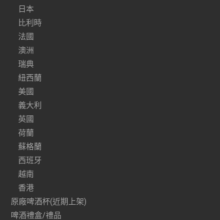
日本
比利時
法國
澳洲
瑞典
紐西蘭
美國
義大利
英國
荷蘭
蘇格蘭
西班牙
越南
香港
原廠啤酒杯(近期上架)
啤酒禮盒/禮品