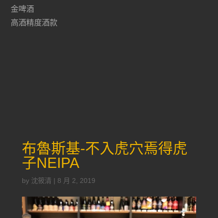
金啤酒
高酒精度酒款
布魯斯基-不入虎穴焉得虎
子NEIPA
by
沈筱清
|
8 月 2, 2019