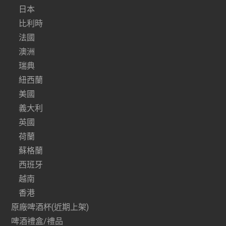
日本
比利時
法國
澳洲
瑞典
紐西蘭
美國
義大利
英國
荷蘭
蘇格蘭
西班牙
越南
香港
原廠啤酒杯(近期上架)
啤酒禮盒/禮品