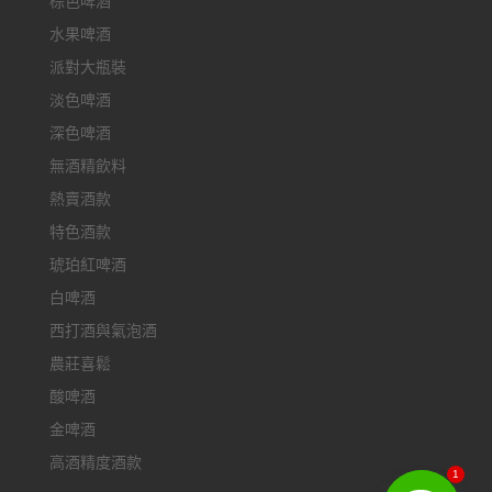
棕色啤酒
水果啤酒
派對大瓶裝
淡色啤酒
深色啤酒
無酒精飲料
熱賣酒款
特色酒款
琥珀紅啤酒
白啤酒
西打酒與氣泡酒
農莊喜鬆
酸啤酒
金啤酒
高酒精度酒款
1