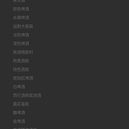
未分類
棕色啤酒
水果啤酒
派對大瓶裝
淡色啤酒
深色啤酒
無酒精飲料
熱賣酒款
特色酒款
琥珀紅啤酒
白啤酒
西打酒與氣泡酒
農莊喜鬆
酸啤酒
金啤酒