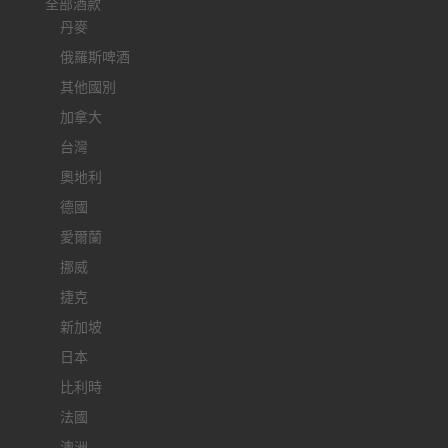
全部酒款
丹麥
俄羅斯啤酒
其他國別
加拿大
台灣
奧地利
德國
愛爾蘭
挪威
捷克
新加坡
日本
比利時
法國
澳洲