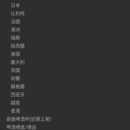
日本
比利時
法國
澳洲
瑞典
紐西蘭
美國
義大利
英國
荷蘭
蘇格蘭
西班牙
越南
香港
原廠啤酒杯(近期上架)
啤酒禮盒/禮品