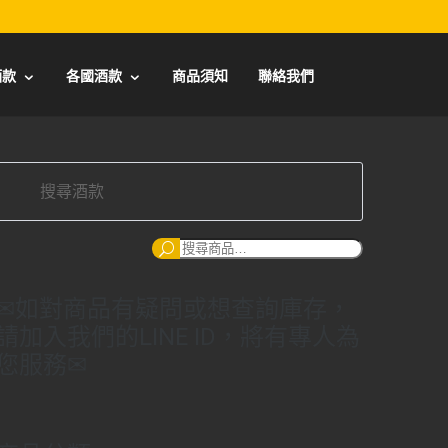
酒款
各國酒款
商品須知
聯絡我們
搜
尋：
✉如對商品有疑問或想查詢庫存，
請加入我們的LINE ID，將有專人為
您服務✉