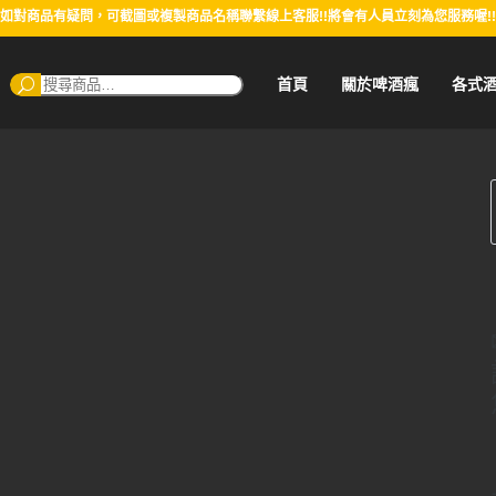
如對商品有疑問，可截圖或複製商品名稱聯繫線上客服!!將會有人員立刻為您服務喔!!
搜
首頁
關於啤酒瘋
各式
尋：