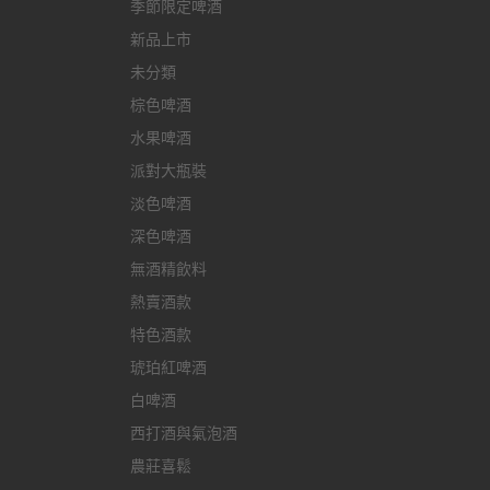
季節限定啤酒
新品上市
未分類
棕色啤酒
水果啤酒
派對大瓶裝
淡色啤酒
深色啤酒
無酒精飲料
熱賣酒款
特色酒款
琥珀紅啤酒
白啤酒
西打酒與氣泡酒
農莊喜鬆