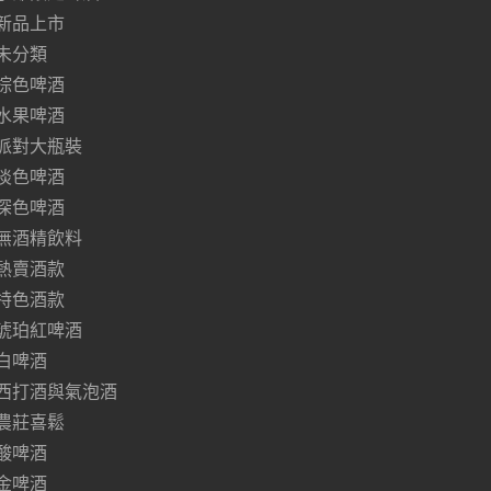
新品上市
未分類
棕色啤酒
水果啤酒
派對大瓶裝
淡色啤酒
深色啤酒
無酒精飲料
熱賣酒款
特色酒款
琥珀紅啤酒
白啤酒
西打酒與氣泡酒
農莊喜鬆
酸啤酒
金啤酒