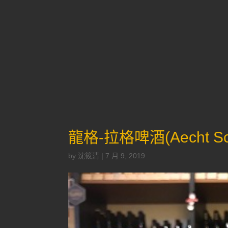
龍格-拉格啤酒(Aecht Schle
by
沈筱清
|
7 月 9, 2019