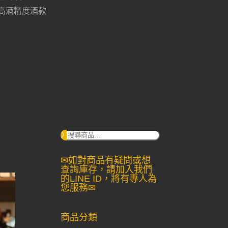
高酒精度酒款
搜
尋：
✉如對商品有疑問或想
查詢庫存，請加入我們
的LINE ID，將有專人為
您服務✉
商品分類