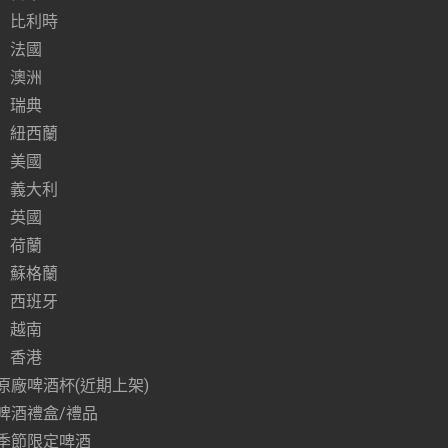
比利時
法國
澳洲
瑞典
紐西蘭
美國
義大利
英國
荷蘭
蘇格蘭
西班牙
越南
香港
原廠啤酒杯(近期上架)
啤酒禮盒/禮品
季節限定啤酒