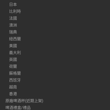
日本
比利時
法國
澳洲
瑞典
紐西蘭
美國
義大利
英國
荷蘭
蘇格蘭
西班牙
越南
香港
原廠啤酒杯(近期上架)
啤酒禮盒/禮品