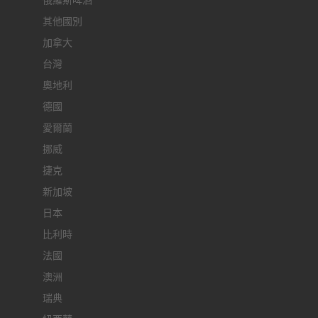
俄羅斯啤酒
其他國別
加拿大
台灣
奧地利
德國
愛爾蘭
挪威
捷克
新加坡
日本
比利時
法國
澳洲
瑞典