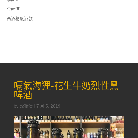
金啤酒
高酒精度酒款
嗝氣海狸-花生牛奶烈性黑
啤酒
by
沈筱清
|
7 月 5, 2019