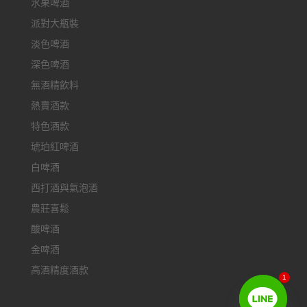
水果啤酒
派對大瓶裝
淡色啤酒
深色啤酒
無酒精飲料
熱賣酒款
特色酒款
琥珀紅啤酒
白啤酒
西打酒與氣泡酒
農莊喜鬆
酸啤酒
金啤酒
高酒精度酒款
1