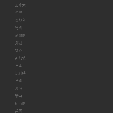
加拿大
台灣
奧地利
德國
愛爾蘭
挪威
捷克
新加坡
日本
比利時
法國
澳洲
瑞典
紐西蘭
美國