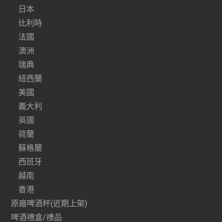
日本
比利時
法國
澳洲
瑞典
紐西蘭
美國
義大利
英國
荷蘭
蘇格蘭
西班牙
越南
香港
原廠啤酒杯(近期上架)
啤酒禮盒/禮品