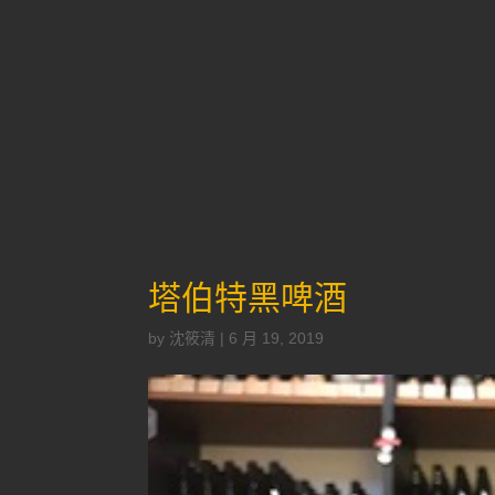
塔伯特黑啤酒
by
沈筱清
|
6 月 19, 2019