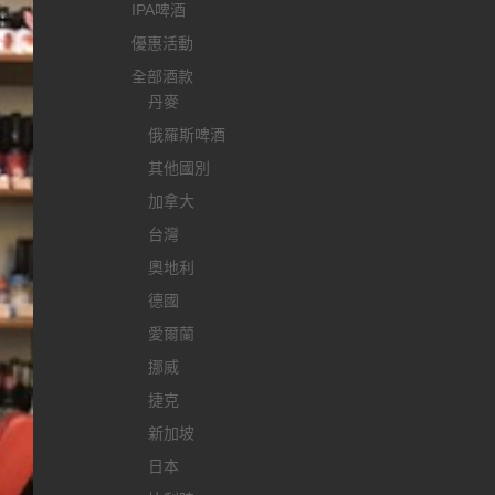
IPA啤酒
優惠活動
全部酒款
丹麥
俄羅斯啤酒
其他國別
加拿大
台灣
奧地利
德國
愛爾蘭
挪威
捷克
新加坡
日本