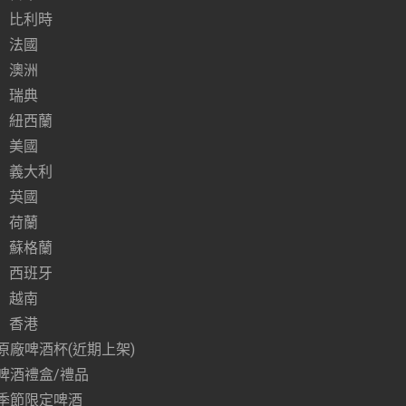
比利時
法國
澳洲
瑞典
紐西蘭
美國
義大利
英國
荷蘭
蘇格蘭
西班牙
越南
香港
原廠啤酒杯(近期上架)
啤酒禮盒/禮品
季節限定啤酒