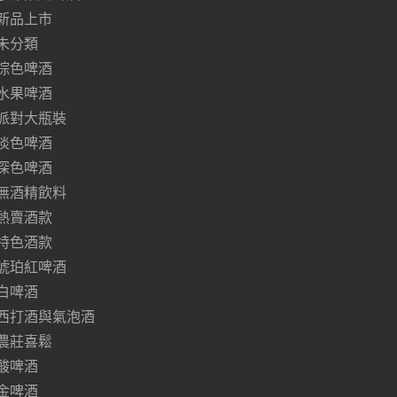
新品上市
未分類
棕色啤酒
水果啤酒
派對大瓶裝
淡色啤酒
深色啤酒
無酒精飲料
熱賣酒款
特色酒款
琥珀紅啤酒
白啤酒
西打酒與氣泡酒
農莊喜鬆
酸啤酒
金啤酒