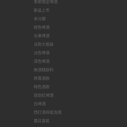
季節限定啤酒
新品上市
未分類
棕色啤酒
水果啤酒
派對大瓶裝
淡色啤酒
深色啤酒
無酒精飲料
熱賣酒款
特色酒款
琥珀紅啤酒
白啤酒
西打酒與氣泡酒
農莊喜鬆