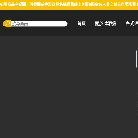
如對商品有疑問，可截圖或複製商品名稱聯繫線上客服!!將會有人員立刻為您服務喔!!
搜
首頁
關於啤酒瘋
各式
尋：