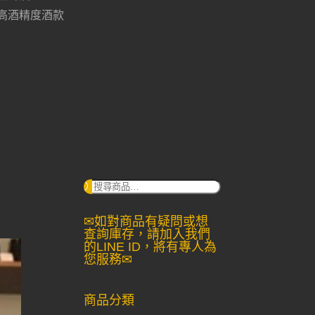
高酒精度酒款
搜
尋：
✉如對商品有疑問或想
查詢庫存，請加入我們
的LINE ID，將有專人為
您服務✉
商品分類