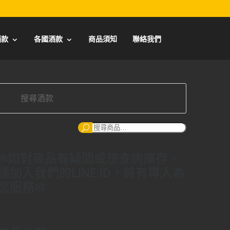
酒款
各國酒款
商品須知
聯絡我們
搜
尋：
✉如對商品有疑問或想查詢庫存，
請加入我們的LINE ID，將有專人為
您服務✉