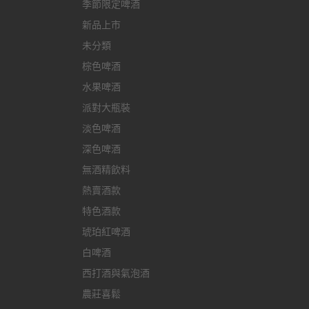
季節限定啤酒
新品上市
未分類
棕色啤酒
水果啤酒
派對大瓶裝
淡色啤酒
深色啤酒
無酒精飲料
熱賣酒款
特色酒款
琥珀紅啤酒
白啤酒
西打酒與氣泡酒
農莊喜鬆