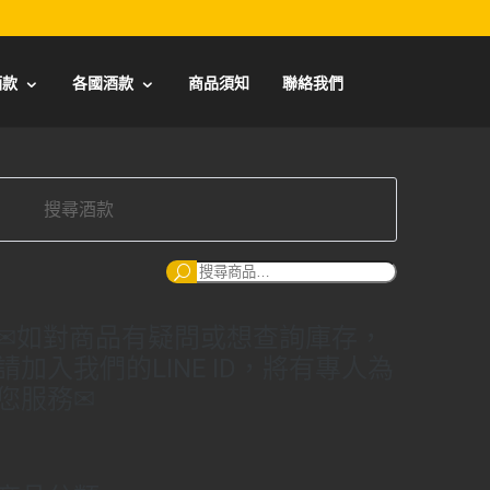
酒款
各國酒款
商品須知
聯絡我們
搜
尋：
✉如對商品有疑問或想查詢庫存，
請加入我們的LINE ID，將有專人為
您服務✉