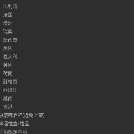
比利時
法國
澳洲
瑞典
紐西蘭
美國
義大利
英國
荷蘭
蘇格蘭
西班牙
越南
香港
原廠啤酒杯(近期上架)
啤酒禮盒/禮品
季節限定啤酒