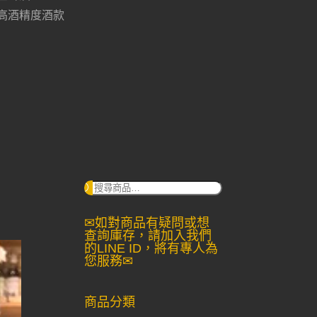
高酒精度酒款
搜
尋：
✉如對商品有疑問或想
查詢庫存，請加入我們
的LINE ID，將有專人為
您服務✉
商品分類