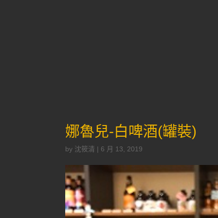
娜魯兒-白啤酒(罐裝)
by
沈筱清
|
6 月 13, 2019