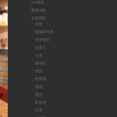
IPA啤酒
優惠活動
全部酒款
丹麥
俄羅斯啤酒
其他國別
加拿大
台灣
奧地利
德國
愛爾蘭
挪威
捷克
新加坡
日本