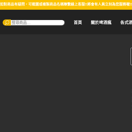
如對商品有疑問，可截圖或複製商品名稱聯繫線上客服!!將會有人員立刻為您服務喔!!
搜
首頁
關於啤酒瘋
各式
尋：