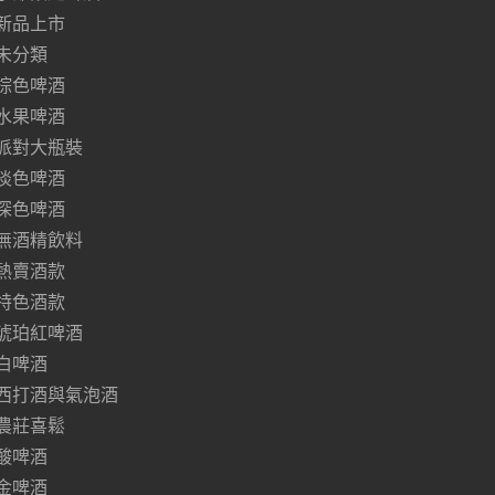
新品上市
未分類
棕色啤酒
水果啤酒
派對大瓶裝
淡色啤酒
深色啤酒
無酒精飲料
熱賣酒款
特色酒款
琥珀紅啤酒
白啤酒
西打酒與氣泡酒
農莊喜鬆
酸啤酒
金啤酒