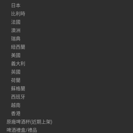
日本
比利時
法國
澳洲
瑞典
紐西蘭
美國
義大利
英國
荷蘭
蘇格蘭
西班牙
越南
香港
原廠啤酒杯(近期上架)
啤酒禮盒/禮品