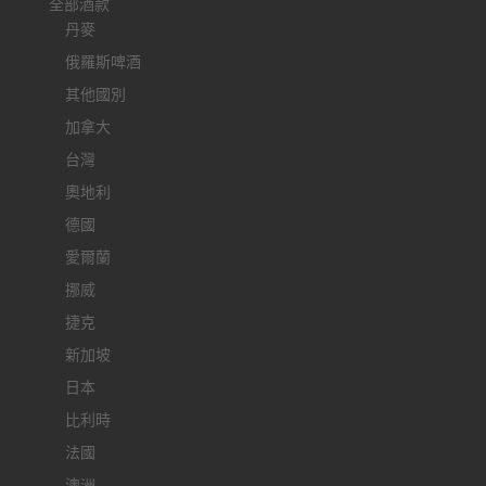
全部酒款
丹麥
俄羅斯啤酒
其他國別
加拿大
台灣
奧地利
德國
愛爾蘭
挪威
捷克
新加坡
日本
比利時
法國
澳洲