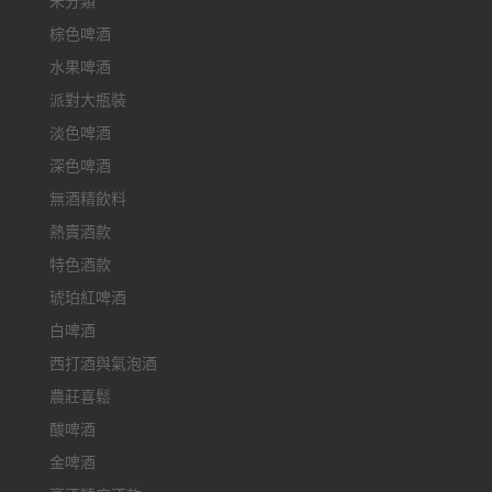
未分類
棕色啤酒
水果啤酒
派對大瓶裝
淡色啤酒
深色啤酒
無酒精飲料
熱賣酒款
特色酒款
琥珀紅啤酒
白啤酒
西打酒與氣泡酒
農莊喜鬆
酸啤酒
金啤酒