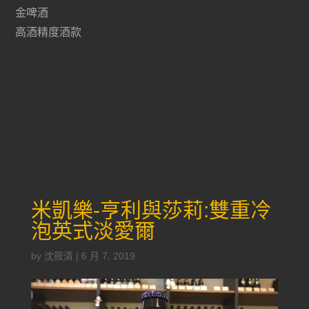
金啤酒
高酒精度酒款
米凱樂-亨利與莎莉:雙重冷
泡英式淡愛爾
by
沈筱清
|
6 月 7, 2019