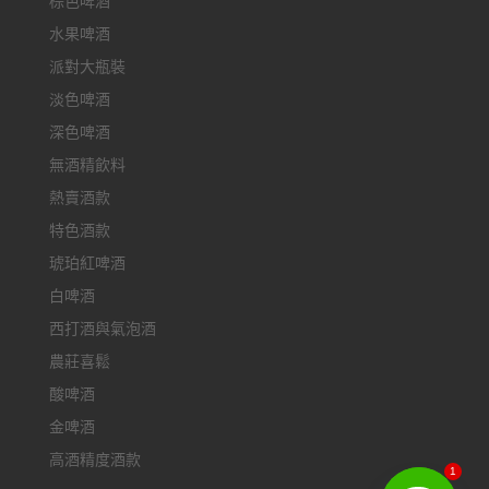
棕色啤酒
水果啤酒
派對大瓶裝
淡色啤酒
深色啤酒
無酒精飲料
熱賣酒款
特色酒款
琥珀紅啤酒
白啤酒
西打酒與氣泡酒
農莊喜鬆
酸啤酒
金啤酒
高酒精度酒款
1