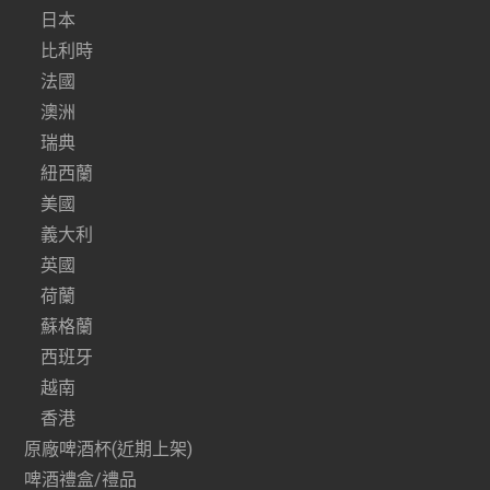
日本
比利時
法國
澳洲
瑞典
紐西蘭
美國
義大利
英國
荷蘭
蘇格蘭
西班牙
越南
香港
原廠啤酒杯(近期上架)
啤酒禮盒/禮品