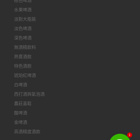
棕色啤酒
水果啤酒
派對大瓶裝
淡色啤酒
深色啤酒
無酒精飲料
熱賣酒款
特色酒款
琥珀紅啤酒
白啤酒
西打酒與氣泡酒
農莊喜鬆
酸啤酒
金啤酒
高酒精度酒款
1