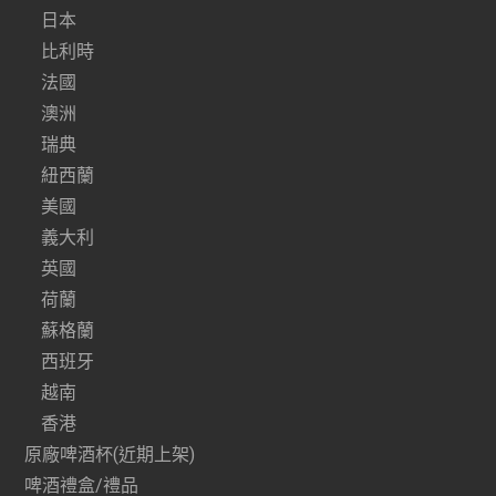
日本
比利時
法國
澳洲
瑞典
紐西蘭
美國
義大利
英國
荷蘭
蘇格蘭
西班牙
越南
香港
原廠啤酒杯(近期上架)
啤酒禮盒/禮品