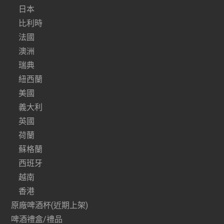
日本
比利時
法國
澳洲
瑞典
紐西蘭
美國
義大利
英國
荷蘭
蘇格蘭
西班牙
越南
香港
原廠啤酒杯(近期上架)
啤酒禮盒/禮品