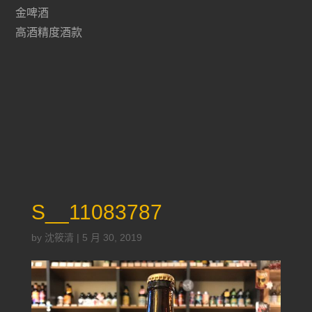
金啤酒
高酒精度酒款
S__11083787
by
沈筱清
|
5 月 30, 2019