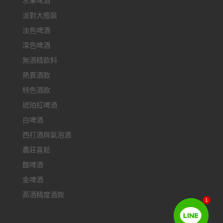
水果啤酒
派對大瓶裝
淡色啤酒
深色啤酒
無酒精飲料
熱賣酒款
特色酒款
琥珀紅啤酒
白啤酒
西打酒與氣泡酒
農莊喜鬆
酸啤酒
金啤酒
高酒精度酒款
1